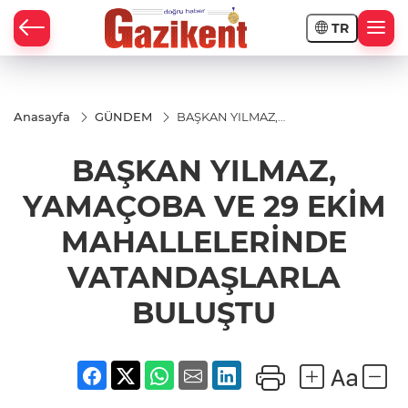
TR
Anasayfa
GÜNDEM
BAŞKAN YILMAZ,
YAMAÇOBA VE 29
EKİM
BAŞKAN YILMAZ,
MAHALLELERİNDE
VATANDAŞLARLA
BULUŞTU
YAMAÇOBA VE 29 EKİM
MAHALLELERİNDE
VATANDAŞLARLA
BULUŞTU