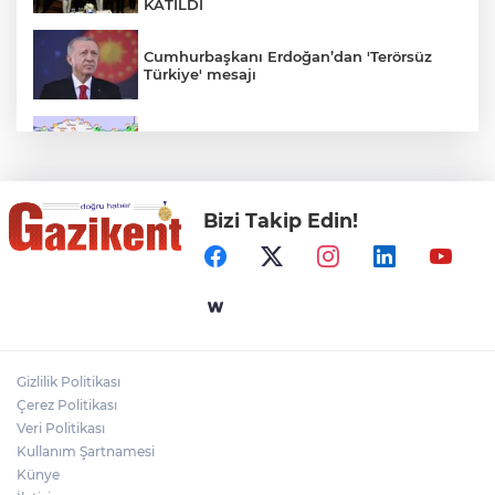
KATILDI
Cumhurbaşkanı Erdoğan’dan 'Terörsüz
Türkiye' mesajı
Rüzgar sert esecek, sıcaklık
değişmeyecek
Bizi Takip Edin!
Gaziantep Üniversitesi Elektrik-Elektronik
Mühendisliği: Teknolojinin ve Enerjinin
Geleceğine Yön Veren Eğitim
"BEBEĞİ TÜM GECE AYNI BEZLE
BIRAKMAYIN!"
Gizlilik Politikası
HAMİLELER DENİZE VEYA HAVUZA
Çerez Politikası
GİREBİLİR Mİ?
Veri Politikası
Kullanım Şartnamesi
Künye