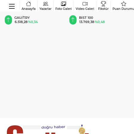
Anasayfa
Yazarlar
Foto Galeri
Video Galeri
Fikstür
Puan Durum
BIST 100
USD
13.769,38
%0,48
47,5886
%0,06