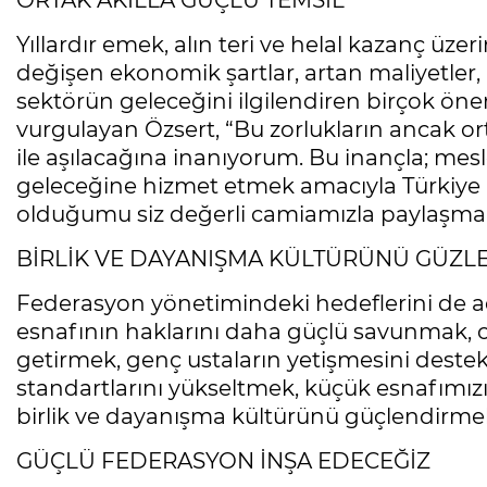
ORTAK AKILLA GÜÇLÜ TEMSİL
Yıllardır emek, alın teri ve helal kazanç üz
değişen ekonomik şartlar, artan maliyetler, 
sektörün geleceğini ilgilendiren birçok ön
vurgulayan Özsert, “Bu zorlukların ancak ort
ile aşılacağına inanıyorum. Bu inançla; me
geleceğine hizmet etmek amacıyla Türkiye
olduğumu siz değerli camiamızla paylaşm
BİRLİK VE DAYANIŞMA KÜLTÜRÜNÜ GÜZL
Federasyon yönetimindeki hedeflerini de aç
esnafının haklarını daha güçlü savunmak, 
getirmek, genç ustaların yetişmesini deste
standartlarını yükseltmek, küçük esnafımı
birlik ve dayanışma kültürünü güçlendirmek
GÜÇLÜ FEDERASYON İNŞA EDECEĞİZ