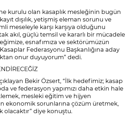
erine kurulu olan kasaplık mesleğinin bugün
kayıt dışılık, yetişmiş eleman sorunu ve
emli meseleyle karşı karşıya olduğunu
ak akıl, güçlü temsil ve kararlı bir mücadele
sleğimize, esnafımıza ve sektörümüzün
 Kasaplar Federasyonu Başkanlığına aday
aktan onur duyuyorum” dedi.
ENDİRECEĞİZ
ıklayan Bekir Özsert, “İlk hedefimiz; kasap
oda ve federasyon yapımızı daha etkin hale
klemek, mesleki eğitim ve hijyen
zın ekonomik sorunlarına çözüm üretmek,
 olacaktır” diye konuştu.