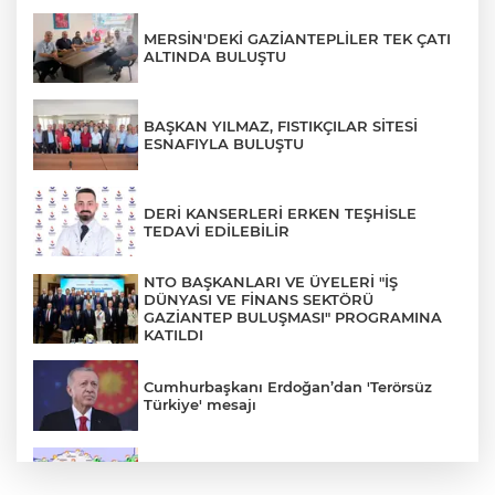
MERSİN'DEKİ GAZİANTEPLİLER TEK ÇATI
ALTINDA BULUŞTU
BAŞKAN YILMAZ, FISTIKÇILAR SİTESİ
ESNAFIYLA BULUŞTU
DERİ KANSERLERİ ERKEN TEŞHİSLE
TEDAVİ EDİLEBİLİR
NTO BAŞKANLARI VE ÜYELERİ "İŞ
DÜNYASI VE FİNANS SEKTÖRÜ
GAZİANTEP BULUŞMASI" PROGRAMINA
KATILDI
Cumhurbaşkanı Erdoğan’dan 'Terörsüz
Türkiye' mesajı
Rüzgar sert esecek, sıcaklık
değişmeyecek