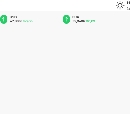
H
G
u
EUR
GBP
55,0486
%0,09
64,2295
%0,23