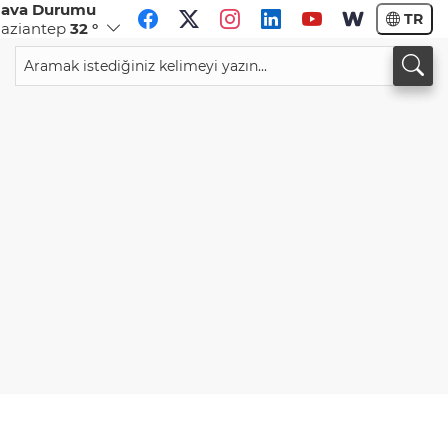
ava Durumu
TR
aziantep
32 °
CHF
CAD
58,7662
%-0,27
33,9943
%0,15