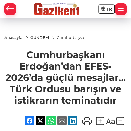
TR
Anasayfa
GÜNDEM
Cumhurbaşkanı
Erdoğan’dan
EFES-2026’da
Cumhurbaşkanı
güçlü mesajlar...
Türk Ordusu
barışın ve
Erdoğan’dan EFES-
istikrarın
teminatıdır
2026’da güçlü mesajlar...
Türk Ordusu barışın ve
istikrarın teminatıdır