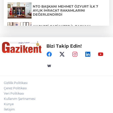
NTO BAŞKANI MEHMET ÖZYURT İLK 7
AYLIK İHRACAT RAKAMLARINI
DEĞERLENDİRDİ
AK PARTİ GAZİANTEP İL BAŞKANI
FEDAİOĞLU’NDAN SİVİL TOPLUM
KURULUŞLARINA ZİYARET
Bizi Takip Edin!
YENİ PARTİLİ MERİÇ’TEN
CEZAEVLERİNDEKİ KÖTÜ KOŞULLAR İÇİN
SORU ÖNERGESİ
Altunkaya Group Yönetim Kurulu Başkanı
Mahsum Altunkaya'dan BBP Gaziantep İl
Başkanı Orhan Kızılaslan'a Ziyaret
Gizlilik Politikası
ŞAHİNBEY ZABITA EKİPLERİ
Çerez Politikası
VATANDAŞIN SAĞLIĞI İLE OYNAYAN
İŞYERİNİ MÜHÜRLEDİ
Veri Politikası
Kullanım Şartnamesi
Künye
İletişim