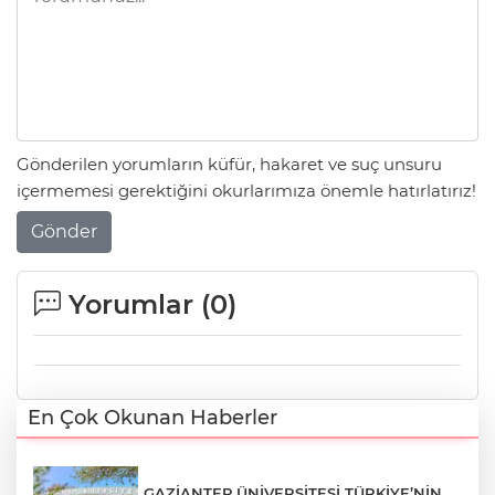
Gönderilen yorumların küfür, hakaret ve suç unsuru
içermemesi gerektiğini okurlarımıza önemle hatırlatırız!
Gönder
Yorumlar (
0
)
En Çok Okunan Haberler
GAZİANTEP ÜNİVERSİTESİ TÜRKİYE’NİN