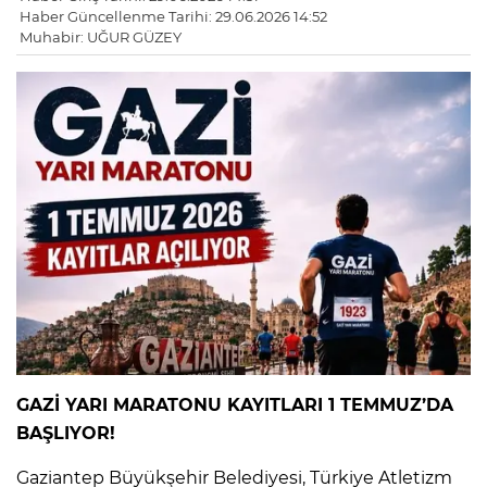
Haber Güncellenme Tarihi: 29.06.2026 14:52
Muhabir: UĞUR GÜZEY
GAZİ YARI MARATONU KAYITLARI 1 TEMMUZ’DA
BAŞLIYOR!
Gaziantep Büyükşehir Belediyesi, Türkiye Atletizm