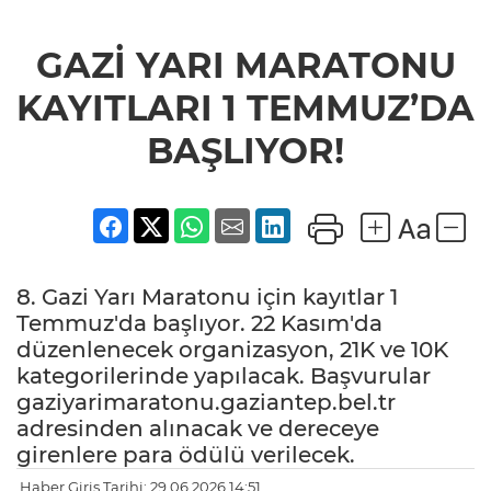
GAZİ YARI MARATONU
KAYITLARI 1 TEMMUZ’DA
BAŞLIYOR!
8. Gazi Yarı Maratonu için kayıtlar 1
Temmuz'da başlıyor. 22 Kasım'da
düzenlenecek organizasyon, 21K ve 10K
kategorilerinde yapılacak. Başvurular
gaziyarimaratonu.gaziantep.bel.tr
adresinden alınacak ve dereceye
girenlere para ödülü verilecek.
Haber Giriş Tarihi: 29.06.2026 14:51