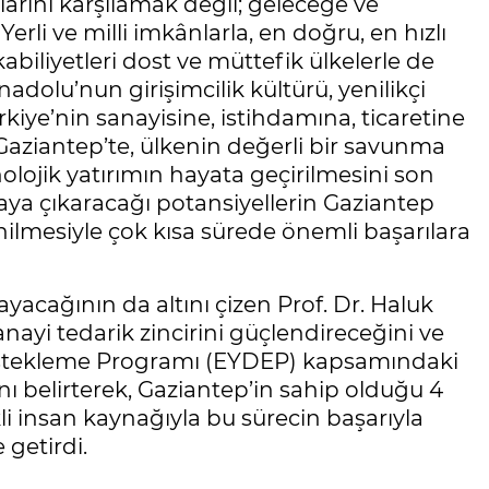
arını karşılamak değil; geleceğe ve
rli ve milli imkânlarla, en doğru, en hızlı
biliyetleri dost ve müttefik ülkelerle de
Anadolu’nun girişimcilik kültürü, yenilikçi
kiye’nin sanayisine, istihdamına, ticaretine
Gaziantep’te, ülkenin değerli bir savunma
nolojik yatırımın hayata geçirilmesini son
aya çıkaracağı potansiyellerin Gaziantep
enilmesiyle çok kısa sürede önemli başarılara
ayacağının da altını çizen Prof. Dr. Haluk
ayi tedarik zincirini güçlendireceğini ve
estekleme Programı (EYDEP) kapsamındaki
nı belirterek, Gaziantep’in sahip olduğu 4
kli insan kaynağıyla bu sürecin başarıyla
getirdi.