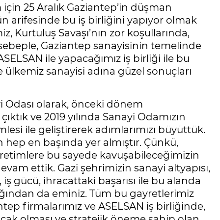
m için 25 Aralık Gaziantep’in düşman
arifesinde bu iş birliğini yapıyor olmak
iz, Kurtuluş Savaşı’nın zor koşullarında,
 sebeple, Gaziantep sanayisinin temelinde
ELSAN ile yapacağımız iş birliği ile bu
 ülkemiz sanayisi adına güzel sonuçları
yi Odası olarak, önceki dönem
 çıktık ve 2019 yılında Sanayi Odamızın
esi ile geliştirerek adımlarımızı büyüttük.
n hep en başında yer almıştır. Çünkü,
 üretimlere bu sayede kavuşabileceğimizin
devam ettik. Gazi şehrimizin sanayi altyapısı,
, iş gücü, ihracattaki başarısı ile bu alanda
acağından da eminiz. Tüm bu gayretlerimiz
tep firmalarımız ve ASELSAN iş birliğinde,
acak olması ve stratejik öneme sahip olan,