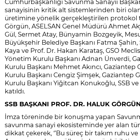
Cumhurbaşkanlığı Savunma Sanayii Başkanl
sanayisinin kritik alt sistemlerinden biri olan
üretimine yönelik gerçekleştirilen protokol 
Görgün, ASELSAN Genel Müdürü Ahmet Akyol
Gül, Sermet Atay, Bünyamin Bozgeyik, Mesu
Büyükşehir Belediye Başkanı Fatma Şahin, S
Kaya ve Prof. Dr. Hakan Karataş, GSO Mecli
Yönetim Kurulu Başkanı Adnan Ünverdi, Gaz
Kurulu Başkanı Mehmet Akıncı, Gaziantep 
Kurulu Başkanı Cengiz Şimşek, Gaziantep G
Kurulu Başkanı Yiğitcan Konukoğlu, SSB ve AS
katıldı.
SSB BAŞKANI PROF. DR. HALUK GÖRGÜ
İmza töreninde bir konuşma yapan Savunma
savunma sanayi ekosisteminde yer alan tüm
dikkat çekerek, ‘’Bu süreç bir takım ruhu ve 