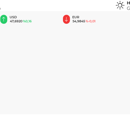
H
G
u
EUR
GBP
54,9845
%-0,01
64,1953
%0,08