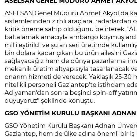
ASELSAN GENEL MÜDÜRÜ AHMET AKYO
ASELSAN Genel Müdürü Ahmet Akyol da kayar
sistemlerinden zırhlı araçlara, radarlardan 
kritik öneme sahip olduğunu belirterek, "ALT
baltalamak amacıyla ambargo koymuşlardı
millileştirildi ve şu an seri üretimde kullanı
bin dolara kadar çıkan bu ürün ailesini Ga
sağlayacağız hem de dünya pazarlarına ihra
mekanik üretim altyapısıyla tasarlanacak ve
onarım hizmeti de verecek. Yaklaşık 25-30 mi
nitelikli personeli Gaziantep’te istihdam ed
Adıyaman’dan sonra beşinci spin-off yatırı
duyuyoruz’’ şeklinde konuştu.
GSO YÖNETİM KURULU BAŞKANI ADNAN
GSO Yönetim Kurulu Başkanı Adnan Ünverd
Gaziantep, hem de ülke adına önemli bir iş 