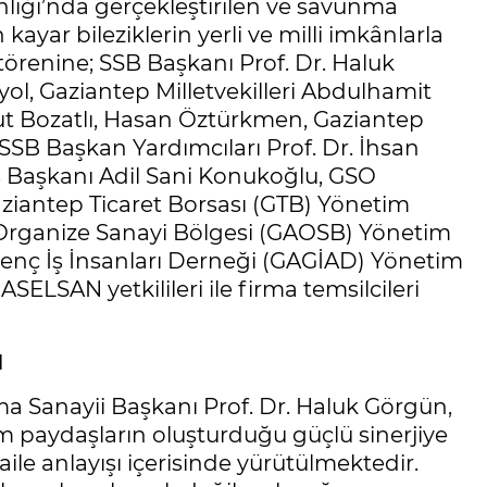
ığı’nda gerçekleştirilen ve savunma
 kayar bileziklerin yerli ve milli imkânlarla
törenine; SSB Başkanı Prof. Dr. Haluk
, Gaziantep Milletvekilleri Abdulhamit
t Bozatlı, Hasan Öztürkmen, Gaziantep
SB Başkan Yardımcıları Prof. Dr. İhsan
s Başkanı Adil Sani Konukoğlu, GSO
iantep Ticaret Borsası (GTB) Yönetim
Organize Sanayi Bölgesi (GAOSB) Yönetim
enç İş İnsanları Derneği (GAGİAD) Yönetim
ELSAN yetkilileri ile firma temsilcileri
N
 Sanayii Başkanı Prof. Dr. Haluk Görgün,
 paydaşların oluşturduğu güçlü sinerjiye
aile anlayışı içerisinde yürütülmektedir.