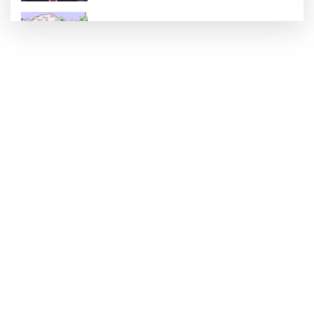
Rüzgar sert esecek, sıcaklık
değişmeyecek
Gaziantep Üniversitesi Elektrik-Elektronik
Mühendisliği: Teknolojinin ve Enerjinin
Geleceğine Yön Veren Eğitim
"BEBEĞİ TÜM GECE AYNI BEZLE
BIRAKMAYIN!"
HAMİLELER DENİZE VEYA HAVUZA
GİREBİLİR Mİ?