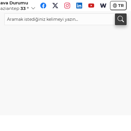
ava Durumu
TR
aziantep
33 °
CHF
CAD
58,6834
%0,22
34,0220
%0,20