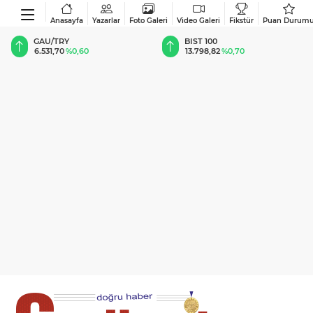
Anasayfa
Yazarlar
Foto Galeri
Video Galeri
Fikstür
Puan Durum
BIST 100
USD
13.798,82
%0,70
47,6920
%0,16