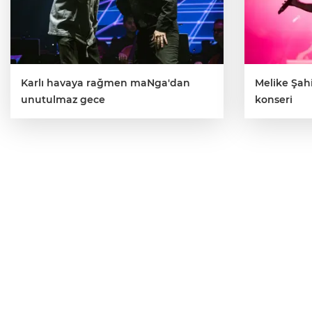
Karlı havaya rağmen maNga'dan
Melike Şahi
unutulmaz gece
konseri
BU YAZIM ALIN TERİNİN
İHBARIDIR
SERDAR ŞİMŞEK
serdarsimsekyazar@gmail.com