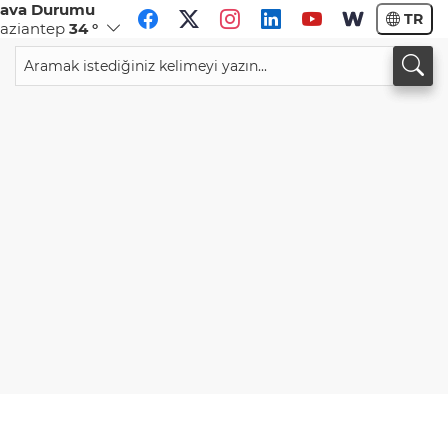
ava Durumu
TR
aziantep
34 °
CHF
CAD
59,0083
%0,82
34,1883
%0,73