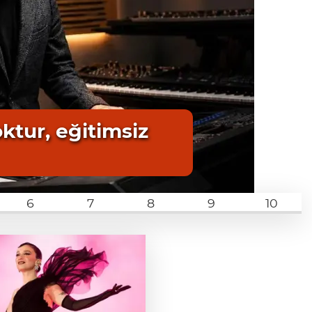
ktur, eğitimsiz
6
7
8
9
10