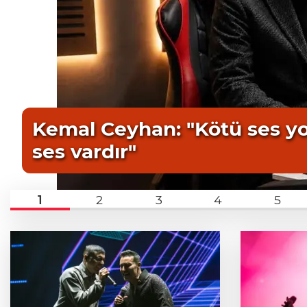
Kemal Ceyhan: "Kötü ses yo
ses vardır"
1
2
3
4
5