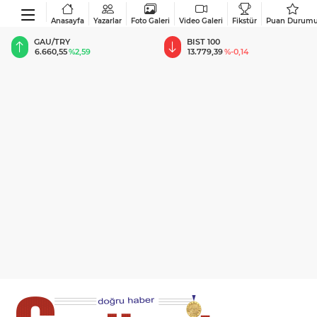
Anasayfa
Yazarlar
Foto Galeri
Video Galeri
Fikstür
Puan Durum
BIST 100
USD
13.779,39
%-0,14
47,6787
%0,18