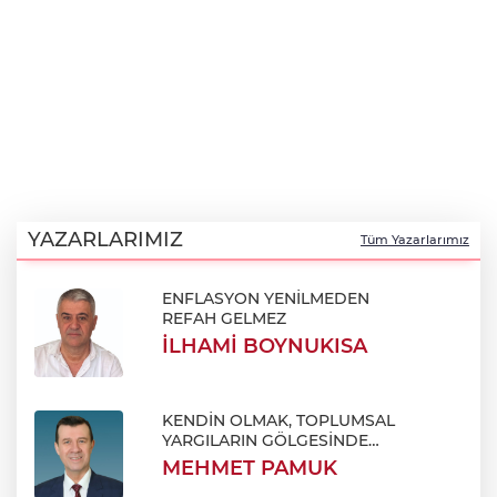
YAZARLARIMIZ
Tüm Yazarlarımız
BU YAZIM ALIN TERİNİN
İHBARIDIR
SERDAR ŞİMŞEK
serdarsimsekyazar@gmail.com