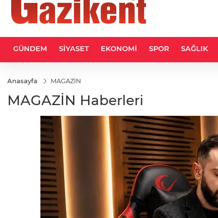
GÜNDEM
SİYASET
EKONOMİ
SPOR
SAĞLIK
Anasayfa
MAGAZİN
MAGAZİN Haberleri