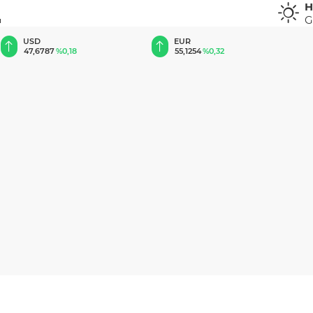
H
G
u
EUR
GBP
55,1254
%0,32
64,3468
%0,38