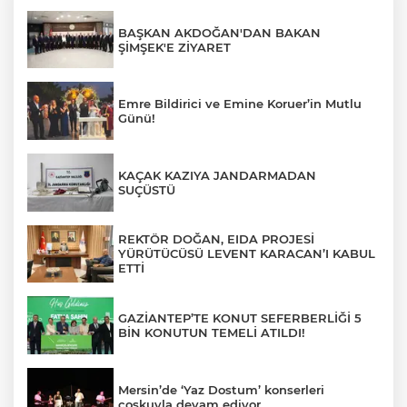
BAŞKAN AKDOĞAN'DAN BAKAN
ŞİMŞEK'E ZİYARET
Emre Bildirici ve Emine Koruer’in Mutlu
Günü!
KAÇAK KAZIYA JANDARMADAN
SUÇÜSTÜ
REKTÖR DOĞAN, EIDA PROJESİ
YÜRÜTÜCÜSÜ LEVENT KARACAN’I KABUL
ETTİ
GAZİANTEP’TE KONUT SEFERBERLİĞİ 5
BİN KONUTUN TEMELİ ATILDI!
Mersin’de ‘Yaz Dostum’ konserleri
coşkuyla devam ediyor