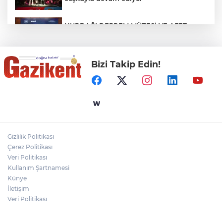
NURDAĞI DEPREM MÜZESİ VE AFET
FARKINDALIK MERKEZİ İÇİN İŞ BİRLİĞİ
PROTOKOLÜ İMZALANDI
Bizi Takip Edin!
Türkiye'nin Kaderini Değiştiren Gün!
Halef Bilgiç'ten Lozan'ın Yıl Dönümünde
Anlamlı Mesaj!
HAMİLELER DENİZE VEYA HAVUZA
GİREBİLİR Mİ?
Gizlilik Politikası
BAŞKAN YILMAZ: “ŞEHİTKAMİL’İN HER
Çerez Politikası
MAHALLESİNE DEĞER KATACAĞIZ”
Veri Politikası
Kullanım Şartnamesi
Künye
İletişim
Veri Politikası