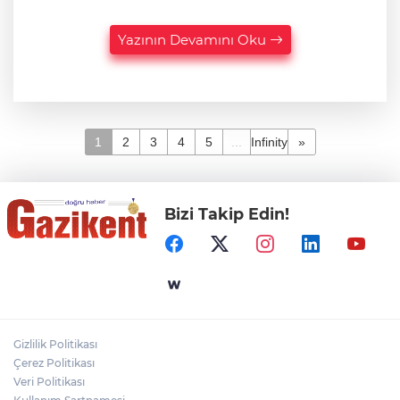
Yazının Devamını Oku
1
2
3
4
5
...
Infinity
»
Bizi Takip Edin!
Gizlilik Politikası
Çerez Politikası
Veri Politikası