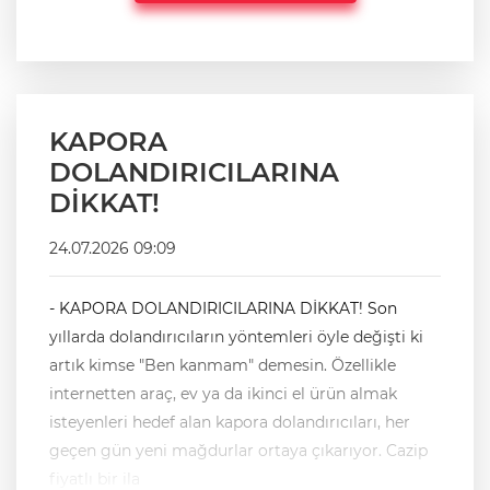
KAPORA
DOLANDIRICILARINA
DİKKAT!
24.07.2026 09:09
- KAPORA DOLANDIRICILARINA DİKKAT! Son
yıllarda dolandırıcıların yöntemleri öyle değişti ki
artık kimse "Ben kanmam" demesin. Özellikle
internetten araç, ev ya da ikinci el ürün almak
isteyenleri hedef alan kapora dolandırıcıları, her
geçen gün yeni mağdurlar ortaya çıkarıyor. Cazip
fiyatlı bir ila