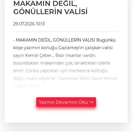
MAKAMIN DEĞİL,
GÖNÜLLERİN VALİSİ
29.07.2026 10:13
- MAKAMIN DEĞİL, GÖNÜLLERİN VALİSİ Bugünkü
köşe yazımın konuğu Gaziantep'in çalışkan valisi
sayın Kemal Çeber... Bazı insanlar vardır;
bulundukları makamdan çok, bıraktıkları izlerle
anılır. Çünkü yaptıkları işin merkezine koltuğu
değil, insanı koyarlar. Gaziantep Valisi Sayın Kemal
Çeber'i izlerk
Yazının Devamını Oku