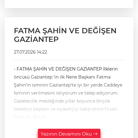
FATMA ŞAHİN VE DEĞİŞEN
GAZİANTEP
27.07.2026 14:22
- FATMA ŞAHİN VE DEĞİŞEN GAZİANTEP İlklerin
öncüsü Gaziantep ‘in ilk Nene Başkanı Fatma
Şahin'in isminin Gaziantep'te iyi bir yerde Caddeye
İsminin verilmesini istiyorum ve talep ediyorum.
Gazetecilik mesleğinde yıllar boyunca birçok
belediye başkanı ve siyasetçiyi takip etme fırsatı
buldum. Ancak
Yazının Devamını Oku