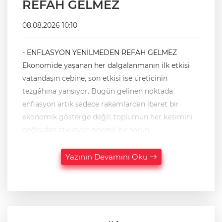
REFAH GELMEZ
08.08.2026 10:10
- ENFLASYON YENİLMEDEN REFAH GELMEZ
Ekonomide yaşanan her dalgalanmanın ilk etkisi
vatandaşın cebine, son etkisi ise üreticinin
tezgâhına yansıyor. Bugün gelinen noktada
enflasyon artık sadece rakamlardan ibaret bir
ekonomik gösterge değil, toplumun her kesimini
doğrudan etkileyen önemli bir sorun
Yazının Devamını Oku