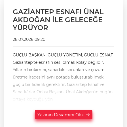
GAZİANTEP ESNAFI ÜNAL
AKDOĞAN İLE GELECEĞE
YÜRÜYOR
28.07.2026 09:20
GÜÇLÜ BAŞKAN, GÜÇLÜ YÖNETİM, GÜÇLÜ ESNAF
Gaziantep'te esnafın sesi olmak kolay değildir.
Yılların birikimini, sahadaki sorunları ve çözüm
üretme iradesini aynı potada buluşturabilmek
güçlü bir liderlik gerektirir. Gaziantep Esnaf ve
Sanatkârlar Odası Başkanı Ünal Akdoğan'ın bugün
ortaya koyduğu yön
Yazının Devamını Oku