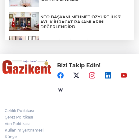
NTO BAŞKANI MEHMET ÖZYURT İLK 7
AYLIK İHRACAT RAKAMLARINI
DEĞERLENDİRDİ
AK PARTİ GAZİANTEP İL BAŞKANI
FEDAİOĞLU’NDAN SİVİL TOPLUM
KURULUŞLARINA ZİYARET
Bizi Takip Edin!
YENİ PARTİLİ MERİÇ’TEN
CEZAEVLERİNDEKİ KÖTÜ KOŞULLAR İÇİN
SORU ÖNERGESİ
Altunkaya Group Yönetim Kurulu Başkanı
Mahsum Altunkaya'dan BBP Gaziantep İl
Başkanı Orhan Kızılaslan'a Ziyaret
Gizlilik Politikası
ŞAHİNBEY ZABITA EKİPLERİ
Çerez Politikası
VATANDAŞIN SAĞLIĞI İLE OYNAYAN
İŞYERİNİ MÜHÜRLEDİ
Veri Politikası
Kullanım Şartnamesi
Künye