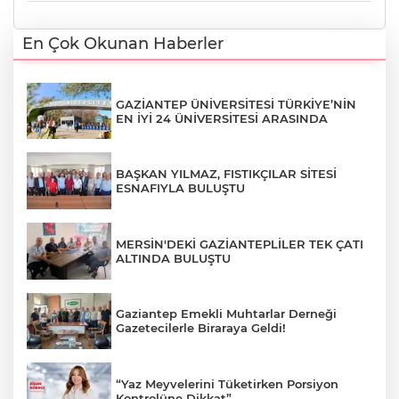
En Çok Okunan Haberler
GAZİANTEP ÜNİVERSİTESİ TÜRKİYE’NİN
EN İYİ 24 ÜNİVERSİTESİ ARASINDA
BAŞKAN YILMAZ, FISTIKÇILAR SİTESİ
ESNAFIYLA BULUŞTU
MERSİN'DEKİ GAZİANTEPLİLER TEK ÇATI
ALTINDA BULUŞTU
Gaziantep Emekli Muhtarlar Derneği
Gazetecilerle Biraraya Geldi!
“Yaz Meyvelerini Tüketirken Porsiyon
Kontrolüne Dikkat”