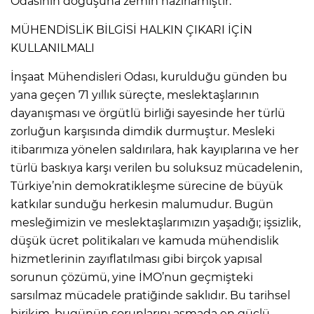
Odasının doğuşuna zemin hazırlamıştır.
MÜHENDİSLİK BİLGİSİ HALKIN ÇIKARI İÇİN
KULLANILMALI
İnşaat Mühendisleri Odası, kurulduğu günden bu
yana geçen 71 yıllık süreçte, meslektaşlarının
dayanışması ve örgütlü birliği sayesinde her türlü
zorluğun karşısında dimdik durmuştur. Mesleki
itibarımıza yönelen saldırılara, hak kayıplarına ve her
türlü baskıya karşı verilen bu soluksuz mücadelenin,
Türkiye’nin demokratikleşme sürecine de büyük
katkılar sunduğu herkesin malumudur. Bugün
mesleğimizin ve meslektaşlarımızın yaşadığı; işsizlik,
düşük ücret politikaları ve kamuda mühendislik
hizmetlerinin zayıflatılması gibi birçok yapısal
sorunun çözümü, yine İMO’nun geçmişteki
sarsılmaz mücadele pratiğinde saklıdır. Bu tarihsel
birikim, bugünün sorunlarını aşmada en güçlü