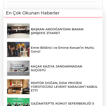
En Çok Okunan Haberler
BAŞKAN AKDOĞAN'DAN BAKAN
ŞİMŞEK'E ZİYARET
Emre Bildirici ve Emine Koruer’in Mutlu
Günü!
KAÇAK KAZIYA JANDARMADAN
SUÇÜSTÜ
REKTÖR DOĞAN, EIDA PROJESİ
YÜRÜTÜCÜSÜ LEVENT KARACAN’I KABUL
ETTİ
GAZİANTEP’TE KONUT SEFERBERLİĞİ 5