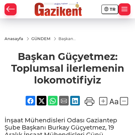
TR
Anasayfa
GÜNDEM
Başkan
Güçyetmez:
Toplumsal
Başkan Güçyetmez:
ilerlemenin
lokomotifiyiz
Toplumsal ilerlemenin
lokomotifiyiz
İnşaat Mühendisleri Odası Gaziantep
Şube Başkanı Burkay Güçyetmez, 19
Aralık İnşaat Mühendisleri Günü