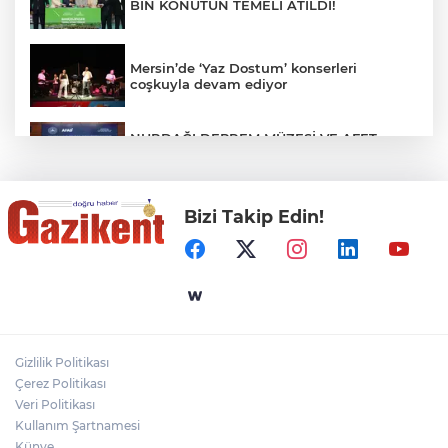
BİN KONUTUN TEMELİ ATILDI!
Mersin’de ‘Yaz Dostum’ konserleri
coşkuyla devam ediyor
NURDAĞI DEPREM MÜZESİ VE AFET
FARKINDALIK MERKEZİ İÇİN İŞ BİRLİĞİ
PROTOKOLÜ İMZALANDI
Bizi Takip Edin!
Türkiye'nin Kaderini Değiştiren Gün!
Halef Bilgiç'ten Lozan'ın Yıl Dönümünde
Anlamlı Mesaj!
HAMİLELER DENİZE VEYA HAVUZA
GİREBİLİR Mİ?
Gizlilik Politikası
BAŞKAN YILMAZ: “ŞEHİTKAMİL’İN HER
Çerez Politikası
MAHALLESİNE DEĞER KATACAĞIZ”
Veri Politikası
Kullanım Şartnamesi
Künye