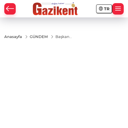
TR
Anasayfa
GÜNDEM
Başkan
Kadooğlu; “25
Aralık, onurlu
bir
mücadelenin
sembolüdür”