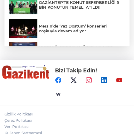
GAZİANTEP’TE KONUT SEFERBERLİĞİ 5
BİN KONUTUN TEMELİ ATILDI!
Mersin’de ‘Yaz Dostum’ konserleri
coşkuyla devam ediyor
NURDAĞI DEPREM MÜZESİ VE AFET
FARKINDALIK MERKEZİ İÇİN İŞ BİRLİĞİ
PROTOKOLÜ İMZALANDI
Bizi Takip Edin!
Türkiye'nin Kaderini Değiştiren Gün!
Halef Bilgiç'ten Lozan'ın Yıl Dönümünde
Anlamlı Mesaj!
HAMİLELER DENİZE VEYA HAVUZA
GİREBİLİR Mİ?
Gizlilik Politikası
BAŞKAN YILMAZ: “ŞEHİTKAMİL’İN HER
Çerez Politikası
MAHALLESİNE DEĞER KATACAĞIZ”
Veri Politikası
Kullanım Şartnamesi