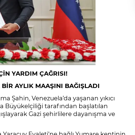
ÇİN YARDIM ÇAĞRISI!
BİR AYLIK MAAŞINI BAĞIŞLADI
ma Şahin, Venezuela’da yaşanan yıkıcı
Büyükelçiliği tarafından başlatılan
şlayarak Gazi şehirlilere dayanışma ve
a Yaracuy Eyaleti’ne bağlı Yumare kentinin