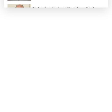
Türkiye'nin Kaderini Değiştiren Gün!
Halef Bilgiç'ten Lozan'ın Yıl Dönümünde
Anlamlı Mesaj!
HAMİLELER DENİZE VEYA HAVUZA
GİREBİLİR Mİ?
BAŞKAN YILMAZ: “ŞEHİTKAMİL’İN HER
MAHALLESİNE DEĞER KATACAĞIZ”
"BEBEĞİ TÜM GECE AYNI BEZLE
BIRAKMAYIN!"