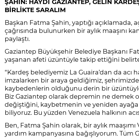
ŞAHİN: HAYDİ GAZİANTEP, GELİN KARD
BİRLİKTE SARALIM
Başkan Fatma Şahin, yaptığı açıklamada, 
çağrısında bulunurken bir aylık maaşını k
paylaştı.
Gaziantep Büyükşehir Belediye Başkanı Fat
yaşanan afeti üzüntüyle takip ettiğini belirt
“Kardeş belediyemiz La Guaira’dan da acı h
imzalarken bir araya geldiğimiz, şehrimizde
kaybedenlerin olduğunu derin bir üzüntüyle
Biz Gaziantep olarak depremin ne demek ol
değiştiğini, kaybetmenin ve yeniden ayağa
biliyoruz. Bu yüzden Venezuela halkının acı
Ben, Fatma Şahin olarak, bir aylık maaşımı V
yardım kampanyasına bağışlıyorum. Tüm Ga