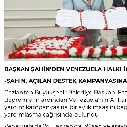
BAŞKAN ŞAHİN’DEN VENEZUELA HALKI İ
-ŞAHİN, AÇILAN DESTEK KAMPANYASINA 
Gaziantep Büyükşehir Belediye Başkanı Fat
depremlerin ardından Venezuela’nın Ankara 
yardım kampanyasına bir aylık maaşını bağı
yardımlaşma çağrısında bulundu.
Venezuela’da 24 Haziran’da, 39 saniye arayl