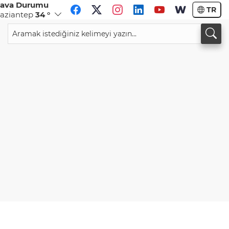
ava Durumu
TR
aziantep
34 °
CHF
CAD
59,0083
%0,82
34,1883
%0,73