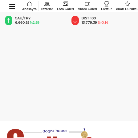
Anasayfa
Yazarlar
Foto Galeri
Video Galeri
Fikstür
Puan Durum
BIST 100
USD
13.779,39
%-0,14
47,6787
%0,18