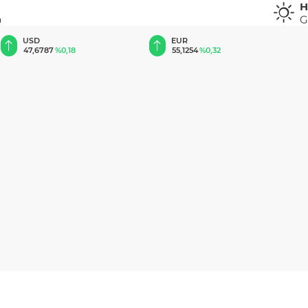
H
G
u
EUR
GBP
55,1254
%0,32
64,3468
%0,38