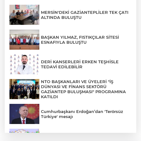
MERSİN'DEKİ GAZİANTEPLİLER TEK ÇATI
ALTINDA BULUŞTU
BAŞKAN YILMAZ, FISTIKÇILAR SİTESİ
ESNAFIYLA BULUŞTU
DERİ KANSERLERİ ERKEN TEŞHİSLE
TEDAVİ EDİLEBİLİR
NTO BAŞKANLARI VE ÜYELERİ "İŞ
DÜNYASI VE FİNANS SEKTÖRÜ
GAZİANTEP BULUŞMASI" PROGRAMINA
KATILDI
Cumhurbaşkanı Erdoğan’dan 'Terörsüz
Türkiye' mesajı
Rüzgar sert esecek, sıcaklık