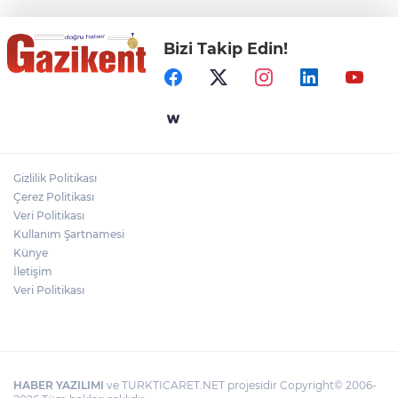
değişmeyecek
Bizi Takip Edin!
Gaziantep Üniversitesi Elektrik-Elektronik
Mühendisliği: Teknolojinin ve Enerjinin
Geleceğine Yön Veren Eğitim
"BEBEĞİ TÜM GECE AYNI BEZLE
BIRAKMAYIN!"
Gizlilik Politikası
HAMİLELER DENİZE VEYA HAVUZA
Çerez Politikası
GİREBİLİR Mİ?
Veri Politikası
Kullanım Şartnamesi
Künye
İletişim
Veri Politikası
HABER YAZILIMI
ve TURKTICARET.NET projesidir Copyright© 2006-