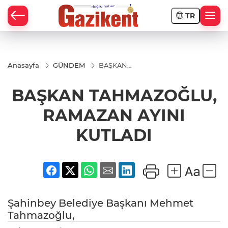
TR
Anasayfa
GÜNDEM
BAŞKAN
TAHMAZOĞLU,
RAMAZAN
BAŞKAN TAHMAZOĞLU,
AYINI KUTLADI
RAMAZAN AYINI
KUTLADI
Şahinbey Belediye Başkanı Mehmet
Tahmazoğlu,