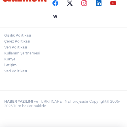
Geleceğine Yön Veren Eğitim
"BEBEĞİ TÜM GECE AYNI BEZLE
BIRAKMAYIN!"
Gizlilik Politikası
HAMİLELER DENİZE VEYA HAVUZA
Çerez Politikası
GİREBİLİR Mİ?
Veri Politikası
Kullanım Şartnamesi
Künye
İletişim
Veri Politikası
HABER YAZILIMI
ve TURKTICARET.NET projesidir Copyright© 2006-
2026 Tüm hakları saklıdır.