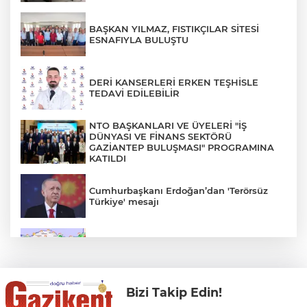
BAŞKAN YILMAZ, FISTIKÇILAR SİTESİ
ESNAFIYLA BULUŞTU
DERİ KANSERLERİ ERKEN TEŞHİSLE
TEDAVİ EDİLEBİLİR
NTO BAŞKANLARI VE ÜYELERİ "İŞ
DÜNYASI VE FİNANS SEKTÖRÜ
GAZİANTEP BULUŞMASI" PROGRAMINA
KATILDI
Cumhurbaşkanı Erdoğan’dan 'Terörsüz
Türkiye' mesajı
Rüzgar sert esecek, sıcaklık
değişmeyecek
Bizi Takip Edin!
Gaziantep Üniversitesi Elektrik-Elektronik
Mühendisliği: Teknolojinin ve Enerjinin