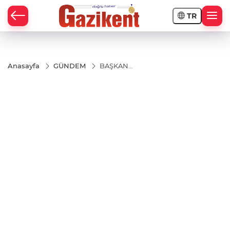
TR
Anasayfa
GÜNDEM
BAŞKAN
YILMAZ’DAN
SORUNLARA
YERİNDE
ÇÖZÜM