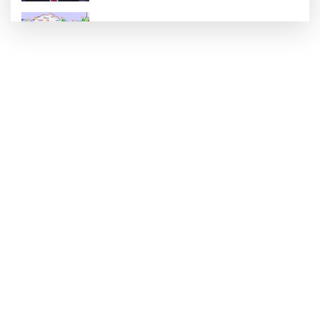
Rüzgar sert esecek, sıcaklık
değişmeyecek
Gaziantep Üniversitesi Elektrik-Elektronik
Mühendisliği: Teknolojinin ve Enerjinin
Geleceğine Yön Veren Eğitim
"BEBEĞİ TÜM GECE AYNI BEZLE
BIRAKMAYIN!"
HAMİLELER DENİZE VEYA HAVUZA
GİREBİLİR Mİ?