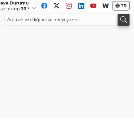
ava Durumu
TR
aziantep
33 °
CHF
CAD
58,6690
%0,19
34,0171
%0,19