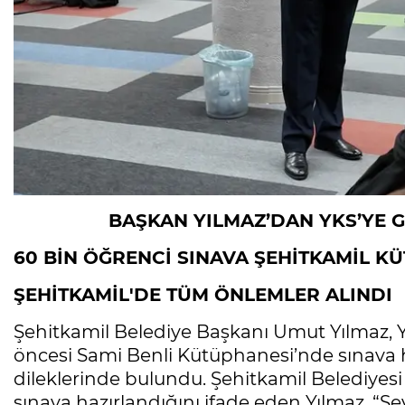
BAŞKAN YILMAZ’DAN YKS’YE G
60 BİN ÖĞRENCİ SINAVA ŞEHİTKAMİL 
ŞEHİTKAMİL'DE TÜM ÖNLEMLER ALINDI
Şehitkamil Belediye Başkanı Umut Yılmaz, 
öncesi Sami Benli Kütüphanesi’nde sınava ha
dileklerinde bulundu. Şehitkamil Belediyes
sınava hazırlandığını ifade eden Yılmaz, “Sevg