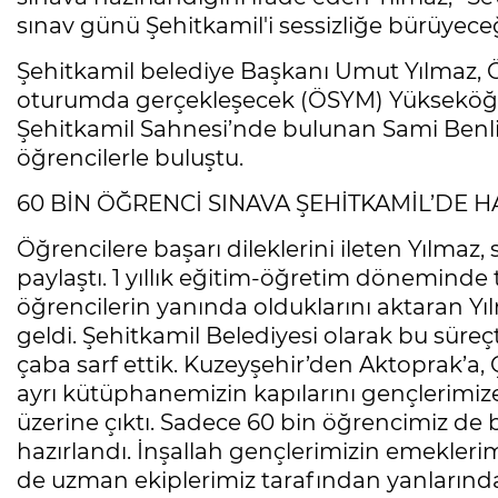
sınav günü Şehitkamil'i sessizliğe bürüyeceğ
Şehitkamil belediye Başkanı Umut Yılmaz, 
oturumda gerçekleşecek (ÖSYM) Yükseköğret
Şehitkamil Sahnesi’nde bulunan Sami Benl
öğrencilerle buluştu.
60 BİN ÖĞRENCİ SINAVA ŞEHİTKAMİL’DE 
Öğrencilere başarı dileklerini ileten Yılmaz, 
paylaştı. 1 yıllık eğitim-öğretim dönemind
öğrencilerin yanında olduklarını aktaran Yı
geldi. Şehitkamil Belediyesi olarak bu süre
çaba sarf ettik. Kuzeyşehir’den Aktoprak’a,
ayrı kütüphanemizin kapılarını gençlerimize
üzerine çıktı. Sadece 60 bin öğrencimiz de
hazırlandı. İnşallah gençlerimizin emekleri
de uzman ekiplerimiz tarafından yanlarınd