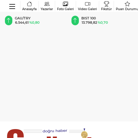
Anasayfa
Yazarlar
Foto Galeri
Video Galeri
Fikstür
Puan Durum
BIST 100
USD
13.798,82
%0,70
47,6920
%0,16