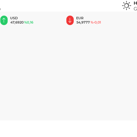
H
G
u
EUR
GBP
54,9777
%-0,01
64,1981
%0,08