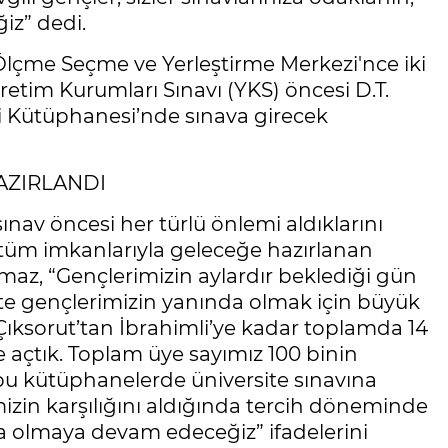
iz” dedi.
Ölçme Seçme ve Yerleştirme Merkezi'nce iki
im Kurumları Sınavı (YKS) öncesi D.T.
i Kütüphanesi’nde sınava girecek
HAZIRLANDI
sınav öncesi her türlü önlemi aldıklarını
e tüm imkanlarıyla geleceğe hazırlanan
lmaz, “Gençlerimizin aylardır beklediği gün
çte gençlerimizin yanında olmak için büyük
 Çıksorut’tan İbrahimli’ye kadar toplamda 14
 açtık. Toplam üye sayımız 100 binin
 bu kütüphanelerde üniversite sınavına
mizin karşılığını aldığında tercih döneminde
a olmaya devam edeceğiz” ifadelerini