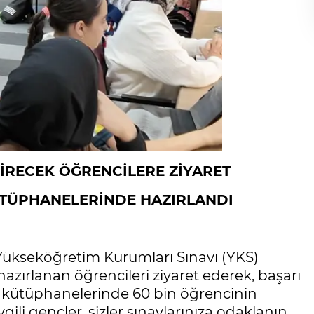
İRECEK ÖĞRENCİLERE ZİYARET
KÜTÜPHANELERİNDE HAZIRLANDI
Yükseköğretim Kurumları Sınavı (YKS)
zırlanan öğrencileri ziyaret ederek, başarı
i kütüphanelerinde 60 bin öğrencinin
ili gençler, sizler sınavlarınıza odaklanın,