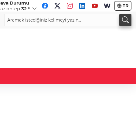
ava Durumu
TR
aziantep
32 °
CHF
CAD
58,9453
%0,05
33,9445
%0,01