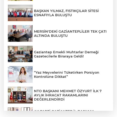
BAŞKAN YILMAZ, FISTIKÇILAR SİTESİ
ESNAFIYLA BULUŞTU
MERSİN'DEKİ GAZİANTEPLİLER TEK ÇATI
ALTINDA BULUŞTU
Gaziantep Emekli Muhtarlar Derneği
Gazetecilerle Biraraya Geldi!
“Yaz Meyvelerini Tüketirken Porsiyon
Kontrolüne Dikkat”
NTO BAŞKANI MEHMET ÖZYURT İLK 7
AYLIK İHRACAT RAKAMLARINI
DEĞERLENDİRDİ
AK PARTİ GAZİANTEP İL BAŞKANI
FEDAİOĞLU’NDAN SİVİL TOPLUM