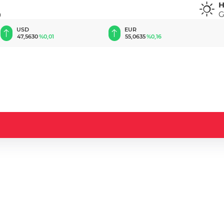
H
G
u
EUR
GBP
55,0635
%0,16
64,1837
%0,20