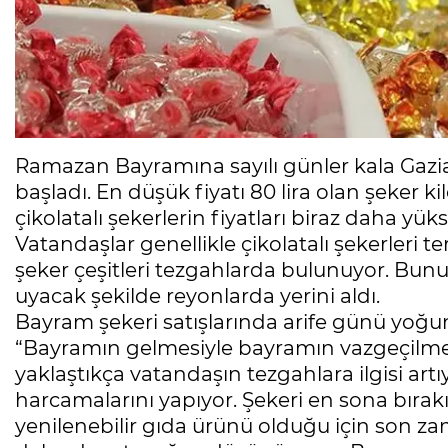
Ramazan Bayramına sayılı günler kala Gazia
başladı. En düşük fiyatı 80 lira olan şeker 
çikolatalı şekerlerin fiyatları biraz daha yü
Vatandaşlar genellikle çikolatalı şekerleri 
şeker çeşitleri tezgahlarda bulunuyor. Bunu
uyacak şekilde reyonlarda yerini aldı.
Bayram şekeri satışlarında arife günü yoğun
“Bayramın gelmesiyle bayramın vazgeçilmez
yaklaştıkça vatandaşın tezgahlara ilgisi artıy
harcamalarını yapıyor. Şekeri en sona bırak
yenilenebilir gıda ürünü olduğu için son z