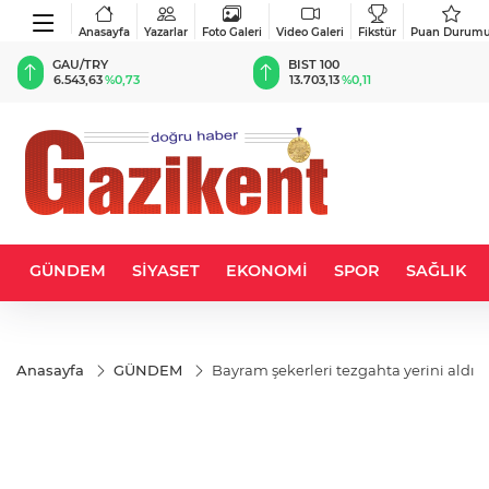
Anasayfa
Yazarlar
Foto Galeri
Video Galeri
Fikstür
Puan Durum
BIST 100
USD
13.703,13
%0,11
47,5630
%0,01
GÜNDEM
SİYASET
EKONOMİ
SPOR
SAĞLIK
Anasayfa
GÜNDEM
Bayram şekerleri tezgahta yerini aldı