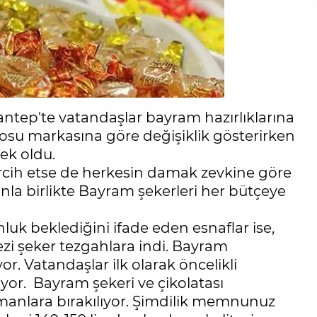
ntep'te vatandaşlar bayram hazırlıklarına
kilosu markasına göre değişiklik gösterirken
ksek oldu.
tercih etse de herkesin damak zevkine göre
nla birlikte Bayram şekerleri her bütçeye
luk beklediğini ifade eden esnaflar ise,
i şeker tezgahlara indi. Bayram
or. Vatandaşlar ilk olarak öncelikli
ıyor. Bayram şekeri ve çikolatası
amanlara bırakılıyor. Şimdilik memnunuz