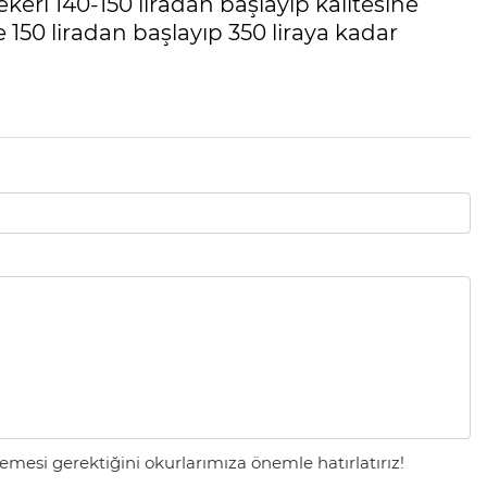
eri 140-150 liradan başlayıp kalitesine
e 150 liradan başlayıp 350 liraya kadar
mesi gerektiğini okurlarımıza önemle hatırlatırız!