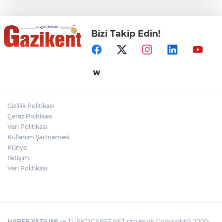
değişmeyecek
Bizi Takip Edin!
Gaziantep Üniversitesi Elektrik-Elektronik
Mühendisliği: Teknolojinin ve Enerjinin
Geleceğine Yön Veren Eğitim
"BEBEĞİ TÜM GECE AYNI BEZLE
BIRAKMAYIN!"
Gizlilik Politikası
HAMİLELER DENİZE VEYA HAVUZA
Çerez Politikası
GİREBİLİR Mİ?
Veri Politikası
Kullanım Şartnamesi
Künye
İletişim
Veri Politikası
HABER YAZILIMI
ve TURKTICARET.NET projesidir Copyright© 2006-