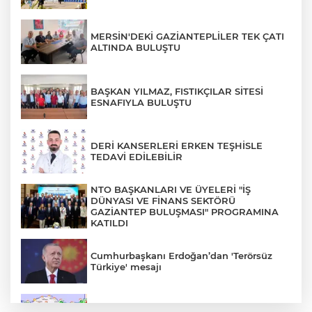
MERSİN'DEKİ GAZİANTEPLİLER TEK ÇATI
ALTINDA BULUŞTU
BAŞKAN YILMAZ, FISTIKÇILAR SİTESİ
ESNAFIYLA BULUŞTU
DERİ KANSERLERİ ERKEN TEŞHİSLE
TEDAVİ EDİLEBİLİR
NTO BAŞKANLARI VE ÜYELERİ "İŞ
DÜNYASI VE FİNANS SEKTÖRÜ
GAZİANTEP BULUŞMASI" PROGRAMINA
KATILDI
Cumhurbaşkanı Erdoğan’dan 'Terörsüz
Türkiye' mesajı
Rüzgar sert esecek, sıcaklık