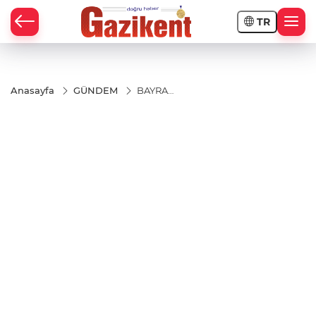
TR
Anasayfa
GÜNDEM
BAYRAM
TATİLİ
VAR,
YOL
PARASI
YOK