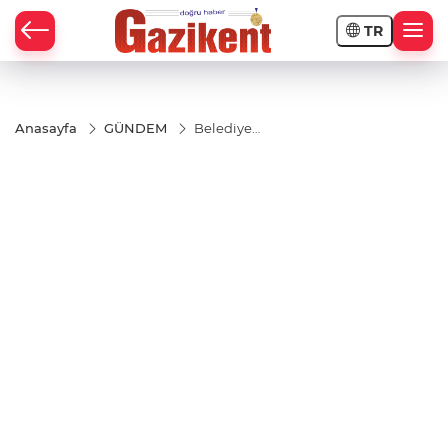
TR
Anasayfa
GÜNDEM
Belediye
Başkanı
Doğan,
“Önce
Nizip”
anlayışıyla
çalışıyoruz