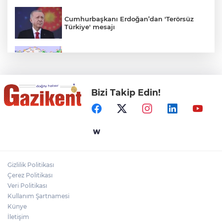
Cumhurbaşkanı Erdoğan’dan 'Terörsüz
Türkiye' mesajı
Rüzgar sert esecek, sıcaklık
değişmeyecek
Bizi Takip Edin!
Gaziantep Üniversitesi Elektrik-Elektronik
Mühendisliği: Teknolojinin ve Enerjinin
Geleceğine Yön Veren Eğitim
"BEBEĞİ TÜM GECE AYNI BEZLE
BIRAKMAYIN!"
Gizlilik Politikası
HAMİLELER DENİZE VEYA HAVUZA
Çerez Politikası
GİREBİLİR Mİ?
Veri Politikası
Kullanım Şartnamesi
Künye
İletişim