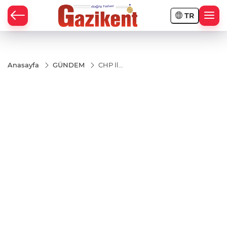
TR
Anasayfa
GÜNDEM
CHP İl
Başkanı
Vakkas
Açar’dan
soruşturma
iznine sert
tepki