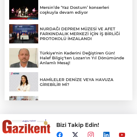
Mersin’de ‘Yaz Dostum’ konserleri
coşkuyla devam ediyor
NURDAĞI DEPREM MÜZESİ VE AFET
FARKINDALIK MERKEZİ İÇİN İŞ BİRLİĞİ
PROTOKOLÜ İMZALANDI
Türkiye'nin Kaderini Değiştiren Gün!
Halef Bilgiç'ten Lozan'ın Yıl Dönümünde
Anlamlı Mesaj!
HAMİLELER DENİZE VEYA HAVUZA
GİREBİLİR Mİ?
BAŞKAN YILMAZ: “ŞEHİTKAMİL’İN HER
MAHALLESİNE DEĞER KATACAĞIZ”
Bizi Takip Edin!
"BEBEĞİ TÜM GECE AYNI BEZLE
BIRAKMAYIN!"