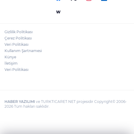
Gaziantep Üniversitesi Elektrik-Elektronik
Mühendisliği: Teknolojinin ve Enerjinin
Geleceğine Yön Veren Eğitim
Gizlilik Politikası
DERİ KANSERLERİ ERKEN TEŞHİSLE
Çerez Politikası
TEDAVİ EDİLEBİLİR
Veri Politikası
Kullanım Şartnamesi
Künye
İletişim
Veri Politikası
HABER YAZILIMI
ve TURKTICARET.NET projesidir Copyright© 2006-
2026 Tüm hakları saklıdır.