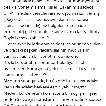
CHP li. Kararda beşinin de imzası var. Komisyonu bu
beş kişi yönetmiş ama İçişleri Bakanımız sadece
CHP' li meclis üyesi olanlara soruşturma izni vermiş.
(Doğru denetlemediniz, evrakların fotokopisini
aldınız, oradan aldığınız belgeleri tekrar iade
etmediniz) gibi sebeplerle soruşturma izni verilmiş.
Böyle bir şey olabilir mi?
O komisyon belediyenin toplantı salonunda yapılan
ve oradaki başkan yardımcılarının, müdürlerin
yanında yapılan bir denetim komisyonu.
Böyle bir denetim sonunda, belediye meclis
üyelerimize, komisyon üyelerimize nasıl böyle bir
soruşturma izni verilir?
Siz bunu yaptığınızda, bu ülkede hukuk var, adalet
var ya da adalet herkese eşit diyebilir miyiz?
Madem bu denetim komisyonu bir suç işlemişse,
neden 5 üye için soruşturma izni vermediniz, sadece
CHP' li meclis üyelerimize soruşturma izni