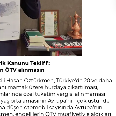
k Kanunu Teklifi’:
an ÖTV alınmasın
kili Hasan Öztürkmen, Türkiye'de 20 ve daha
llanılmamak üzere hurdaya çıkartılması,
lımlarında özel tüketim vergisi alınmaması
raç yaş ortalamasının Avrupa’nın çok üstünde
ına düşen otomobil sayısında Avrupa’nın
men, engellilerin ÖTV muafiyetiyle aldıkları