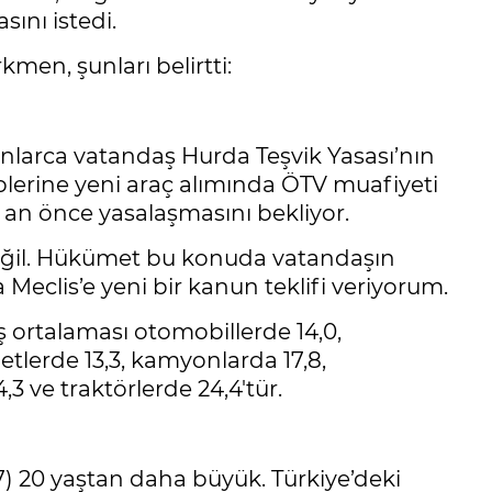
sını istedi.
en, şunları belirtti:
nlarca vatandaş Hurda Teşvik Yasası’nın
iplerine yeni araç alımında ÖTV muafiyeti
an önce yasalaşmasını bekliyor.
değil. Hükümet bu konuda vatandaşın
a Meclis’e yeni bir kanun teklifi veriyorum.
ş ortalaması otomobillerde 14,0,
etlerde 13,3, kamyonlarda 17,8,
,3 ve traktörlerde 24,4'tür.
7) 20 yaştan daha büyük. Türkiye’deki