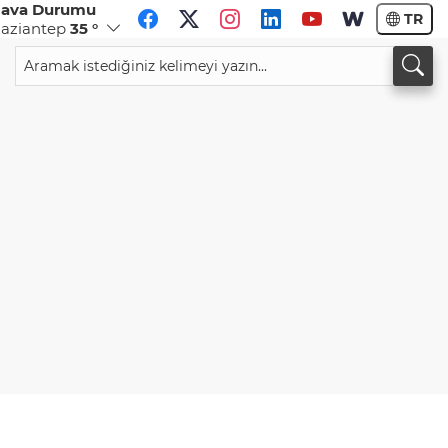
ava Durumu
TR
aziantep
35 °
CHF
CAD
59,0083
%0,82
34,1883
%0,73