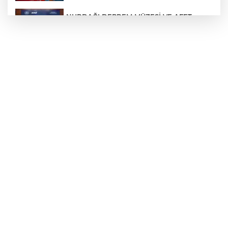
NURDAĞI DEPREM MÜZESİ VE AFET
FARKINDALIK MERKEZİ İÇİN İŞ BİRLİĞİ
PROTOKOLÜ İMZALANDI
Türkiye'nin Kaderini Değiştiren Gün!
Halef Bilgiç'ten Lozan'ın Yıl Dönümünde
Anlamlı Mesaj!
HAMİLELER DENİZE VEYA HAVUZA
GİREBİLİR Mİ?
BAŞKAN YILMAZ: “ŞEHİTKAMİL’İN HER
MAHALLESİNE DEĞER KATACAĞIZ”