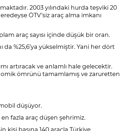
maktadır. 2003 yılındaki hurda teşviki 20
 neredeyse ÖTV’siz araç alma imkanı
lam araç sayısı içinde düşük bir oran.
 da %25,6’ya yükselmiştir. Yani her dört
ımı artıracak ve anlamlı hale gelecektir.
onomik ömrünü tamamlamış ve zaruretten
omobil düşüyor.
a en fazla araç düşen şehrimiz.
n kişi başına 140 araçla Türkiye