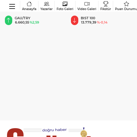
Anasayfa
Yazarlar
Foto Galeri
Video Galeri
Fikstür
Puan Durum
BIST 100
USD
13.779,39
%-0,14
47,6787
%0,18