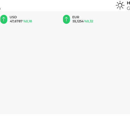
H
G
u
EUR
GBP
55,1254
%0,32
64,3468
%0,38