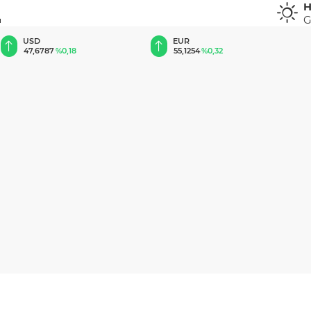
H
G
u
EUR
GBP
55,1254
%0,32
64,3468
%0,38