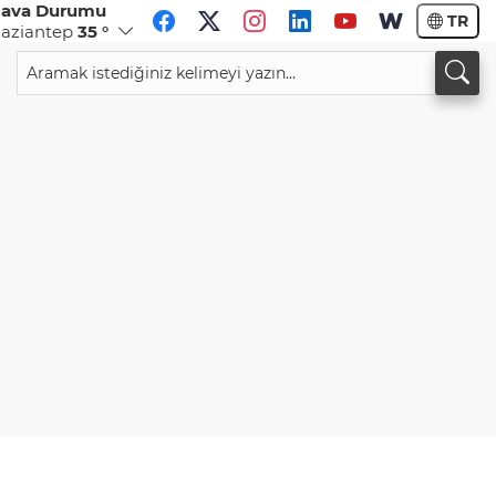
ava Durumu
TR
aziantep
35 °
CHF
CAD
59,0083
%0,82
34,1883
%0,73