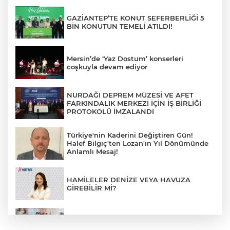
GAZİANTEP’TE KONUT SEFERBERLİĞİ 5
BİN KONUTUN TEMELİ ATILDI!
Mersin’de ‘Yaz Dostum’ konserleri
coşkuyla devam ediyor
NURDAĞI DEPREM MÜZESİ VE AFET
FARKINDALIK MERKEZİ İÇİN İŞ BİRLİĞİ
PROTOKOLÜ İMZALANDI
Türkiye'nin Kaderini Değiştiren Gün!
Halef Bilgiç'ten Lozan'ın Yıl Dönümünde
Anlamlı Mesaj!
HAMİLELER DENİZE VEYA HAVUZA
GİREBİLİR Mİ?
BAŞKAN YILMAZ: “ŞEHİTKAMİL’İN HER
MAHALLESİNE DEĞER KATACAĞIZ”