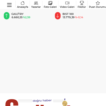
Anasayfa
Yazarlar
Foto Galeri
Video Galeri
Fikstür
Puan Durum
BIST 100
USD
13.779,39
%-0,14
47,6787
%0,18