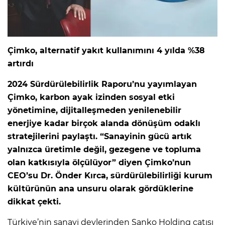
Çimko, alternatif yakıt kullanımını 4 yılda %38
artırdı
2024 Sürdürülebilirlik Raporu’nu yayımlayan
Çimko, karbon ayak izinden sosyal etki
yönetimine, dijitalleşmeden yenilenebilir
enerjiye kadar birçok alanda dönüşüm odaklı
stratejilerini paylaştı. “Sanayinin gücü artık
yalnızca üretimle değil, gezegene ve topluma
olan katkısıyla ölçülüyor” diyen Çimko’nun
CEO’su Dr. Önder Kırca, sürdürülebilirliği kurum
kültürünün ana unsuru olarak gördüklerine
dikkat çekti.
Türkiye’nin sanayi devlerinden Sanko Holding çatısı