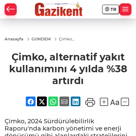
TR
Anasayfa
GÜNDEM
Çimko,
alternatif
yakıt
Çimko, alternatif yakıt
kullanımını
4 yılda %38
artırdı
kullanımını 4 yılda %38
artırdı
Çimko, 2024 Sürdürülebilirlik
Raporu'nda karbon yönetimi ve enerji
dönüşümü gibi alanlardaki stratejilerini