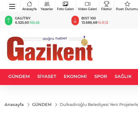
Anasayfa
Yazarlar
Foto Galeri
Video Galeri
Fikstür
Puan Durum
BIST 100
USD
13.686,68
%-0,12
47,5936
%0,06
GÜNDEM
SİYASET
EKONOMİ
SPOR
SAĞLIK
Anasayfa
GÜNDEM
Dulkadiroğlu Belediyesi Yeni Proj