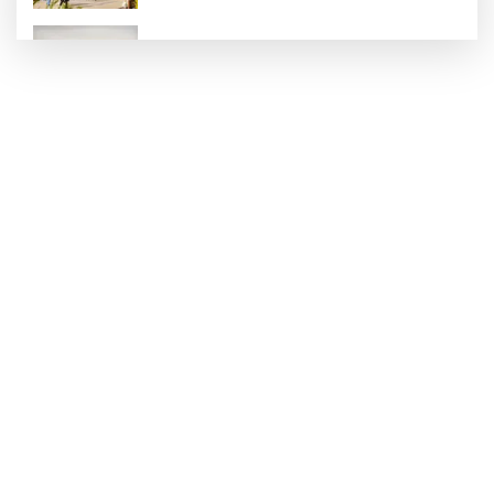
BAŞKAN YILMAZ, FISTIKÇILAR SİTESİ
ESNAFIYLA BULUŞTU
MERSİN'DEKİ GAZİANTEPLİLER TEK ÇATI
ALTINDA BULUŞTU
Gaziantep Emekli Muhtarlar Derneği
Gazetecilerle Biraraya Geldi!
“Yaz Meyvelerini Tüketirken Porsiyon
Kontrolüne Dikkat”