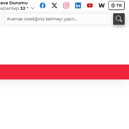
ava Durumu
TR
aziantep
32 °
CHF
CAD
58,8584
%-0,12
33,9615
%0,04