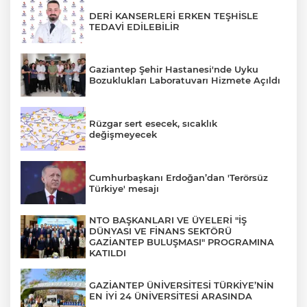
DERİ KANSERLERİ ERKEN TEŞHİSLE
TEDAVİ EDİLEBİLİR
Gaziantep Şehir Hastanesi'nde Uyku
Bozuklukları Laboratuvarı Hizmete Açıldı
Rüzgar sert esecek, sıcaklık
değişmeyecek
Cumhurbaşkanı Erdoğan’dan 'Terörsüz
Türkiye' mesajı
NTO BAŞKANLARI VE ÜYELERİ "İŞ
DÜNYASI VE FİNANS SEKTÖRÜ
GAZİANTEP BULUŞMASI" PROGRAMINA
KATILDI
GAZİANTEP ÜNİVERSİTESİ TÜRKİYE’NİN
EN İYİ 24 ÜNİVERSİTESİ ARASINDA