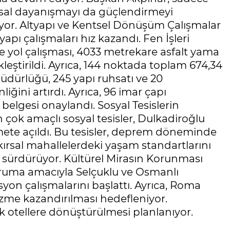
umsal dayanışmayı da güçlendirmeyi
iyor. Altyapı ve Kentsel Dönüşüm Çalışmalar
pı çalışmaları hız kazandı. Fen İşleri
e yol çalışması, 4033 metrekare asfalt yama
leştirildi. Ayrıca, 144 noktada toplam 674,34
 Müdürlüğü, 245 yapı ruhsatı ve 20
ğini artırdı. Ayrıca, 96 imar çapı
 belgesi onaylandı. Sosyal Tesislerin
çok amaçlı sosyal tesisler, Dulkadiroğlu
mete açıldı. Bu tesisler, deprem döneminde
kırsal mahallelerdeki yaşam standartlarını
i sürdürüyor. Kültürel Mirasın Korunması
oruma amacıyla Selçuklu ve Osmanlı
yon çalışmalarını başlattı. Ayrıca, Roma
zme kazandırılması hedefleniyor.
otellere dönüştürülmesi planlanıyor.