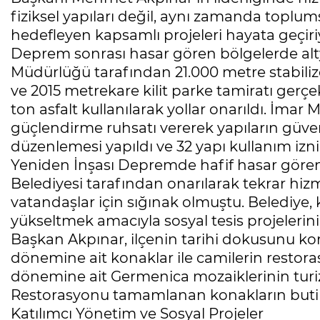
fiziksel yapıları değil, aynı zamanda topl
hedefleyen kapsamlı projeleri hayata geçir
Deprem sonrası hasar gören bölgelerde altya
Müdürlüğü tarafından 21.000 metre stabiliz
ve 2015 metrekare kilit parke tamiratı gerçek
ton asfalt kullanılarak yollar onarıldı. İmar
güçlendirme ruhsatı vererek yapıların güvenli
düzenlemesi yapıldı ve 32 yapı kullanım izni
Yeniden İnşası Depremde hafif hasar gören 
Belediyesi tarafından onarılarak tekrar hiz
vatandaşlar için sığınak olmuştu. Belediye, 
yükseltmek amacıyla sosyal tesis projelerin
Başkan Akpınar, ilçenin tarihi dokusunu k
dönemine ait konaklar ile camilerin restoras
dönemine ait Germenica mozaiklerinin turi
Restorasyonu tamamlanan konakların butik 
Katılımcı Yönetim ve Sosyal Projeler