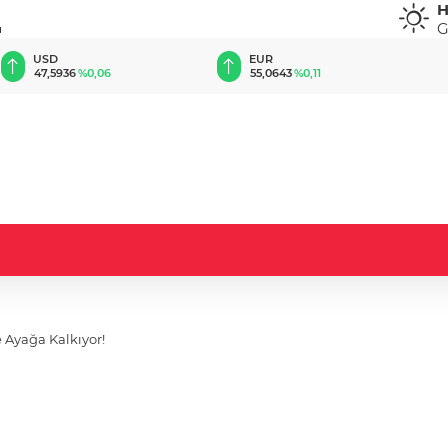
H
G
u
EUR
GBP
55,0643
%0,11
64,2088
%0,18
elerle Ayağa Kalkıyor!