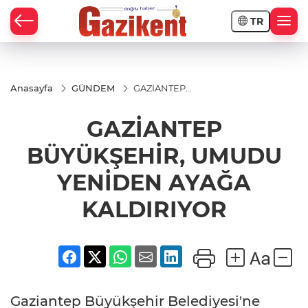
TR
Anasayfa
GÜNDEM
GAZİANTEP
BÜYÜKŞEHİR,
UMUDU
GAZİANTEP
YENİDEN
AYAĞA
KALDIRIYOR
BÜYÜKŞEHİR, UMUDU
YENİDEN AYAĞA
KALDIRIYOR
Gaziantep Büyükşehir Belediyesi'ne