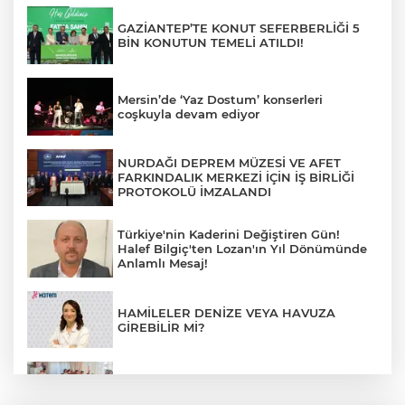
GAZİANTEP’TE KONUT SEFERBERLİĞİ 5
BİN KONUTUN TEMELİ ATILDI!
Mersin’de ‘Yaz Dostum’ konserleri
coşkuyla devam ediyor
NURDAĞI DEPREM MÜZESİ VE AFET
FARKINDALIK MERKEZİ İÇİN İŞ BİRLİĞİ
PROTOKOLÜ İMZALANDI
Türkiye'nin Kaderini Değiştiren Gün!
Halef Bilgiç'ten Lozan'ın Yıl Dönümünde
Anlamlı Mesaj!
HAMİLELER DENİZE VEYA HAVUZA
GİREBİLİR Mİ?
BAŞKAN YILMAZ: “ŞEHİTKAMİL’İN HER
MAHALLESİNE DEĞER KATACAĞIZ”