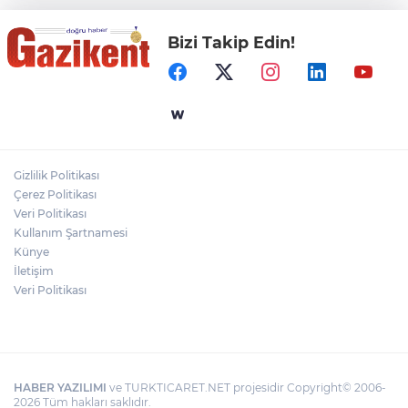
Bizi Takip Edin!
"BEBEĞİ TÜM GECE AYNI BEZLE
BIRAKMAYIN!"
Gaziantep Üniversitesi Elektrik-Elektronik
Mühendisliği: Teknolojinin ve Enerjinin
Geleceğine Yön Veren Eğitim
Gizlilik Politikası
DERİ KANSERLERİ ERKEN TEŞHİSLE
Çerez Politikası
TEDAVİ EDİLEBİLİR
Veri Politikası
Kullanım Şartnamesi
Künye
İletişim
Veri Politikası
HABER YAZILIMI
ve TURKTICARET.NET projesidir Copyright© 2006-
2026 Tüm hakları saklıdır.