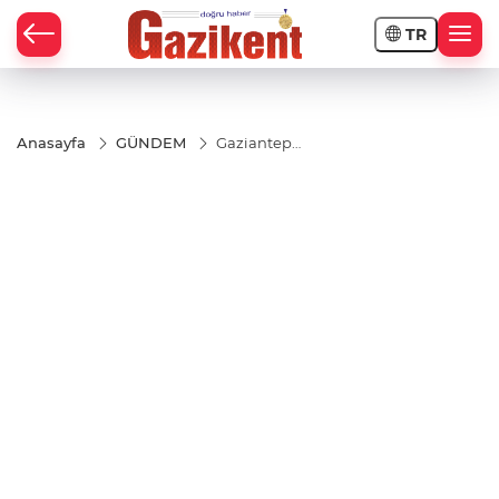
TR
Anasayfa
GÜNDEM
Gaziantep
Şehir
Hastanesi’nde
Sağlığına
Kavuştu