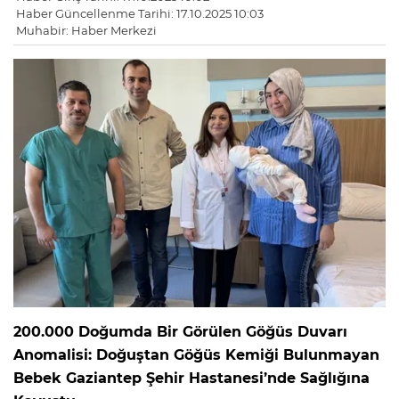
Haber Güncellenme Tarihi: 17.10.2025 10:03
Muhabir: Haber Merkezi
200.000 Doğumda Bir Görülen
Göğüs Duvarı
Anomalisi: Doğuştan
G
öğüs
K
emiği
B
ulunmayan
Bebek Gaziantep Şehir Hastanesi’nde Sağlığına