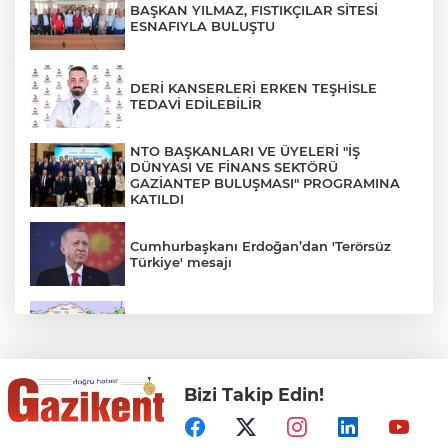
BAŞKAN YILMAZ, FISTIKÇILAR SİTESİ
ESNAFIYLA BULUŞTU
DERİ KANSERLERİ ERKEN TEŞHİSLE
TEDAVİ EDİLEBİLİR
NTO BAŞKANLARI VE ÜYELERİ "İŞ
DÜNYASI VE FİNANS SEKTÖRÜ
GAZİANTEP BULUŞMASI" PROGRAMINA
KATILDI
Cumhurbaşkanı Erdoğan’dan 'Terörsüz
Türkiye' mesajı
Rüzgar sert esecek, sıcaklık
değişmeyecek
Bizi Takip Edin!
Gaziantep Üniversitesi Elektrik-Elektronik
Mühendisliği: Teknolojinin ve Enerjinin
Geleceğine Yön Veren Eğitim