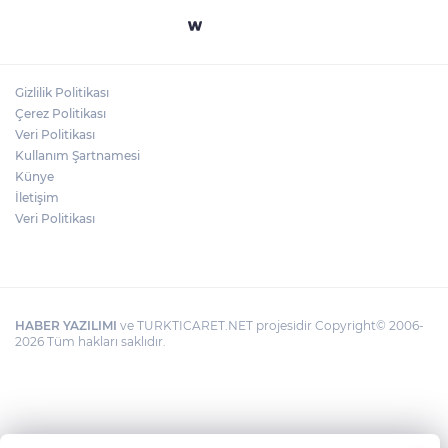
"BEBEĞİ TÜM GECE AYNI BEZLE
BIRAKMAYIN!"
Gizlilik Politikası
HAMİLELER DENİZE VEYA HAVUZA
Çerez Politikası
GİREBİLİR Mİ?
Veri Politikası
Kullanım Şartnamesi
Künye
İletişim
Veri Politikası
HABER YAZILIMI
ve TURKTICARET.NET projesidir Copyright© 2006-
2026 Tüm hakları saklıdır.