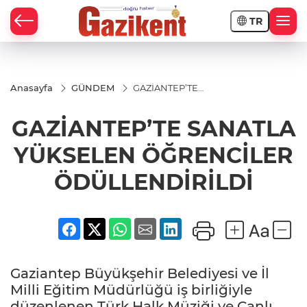
TR
Anasayfa
GÜNDEM
GAZİANTEP’TE
SANATLA
YÜKSELEN
GAZİANTEP’TE SANATLA
ÖĞRENCİLER
ÖDÜLLENDİRİLDİ
YÜKSELEN ÖĞRENCİLER
ÖDÜLLENDİRİLDİ
Gaziantep Büyükşehir Belediyesi ve İl
Milli Eğitim Müdürlüğü iş birliğiyle
düzenlenen Türk Halk Müziği ve Canlı