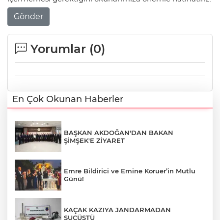
Gönder
Yorumlar (
0
)
En Çok Okunan Haberler
BAŞKAN AKDOĞAN'DAN BAKAN
ŞİMŞEK'E ZİYARET
Emre Bildirici ve Emine Koruer’in Mutlu
Günü!
KAÇAK KAZIYA JANDARMADAN
SUÇÜSTÜ