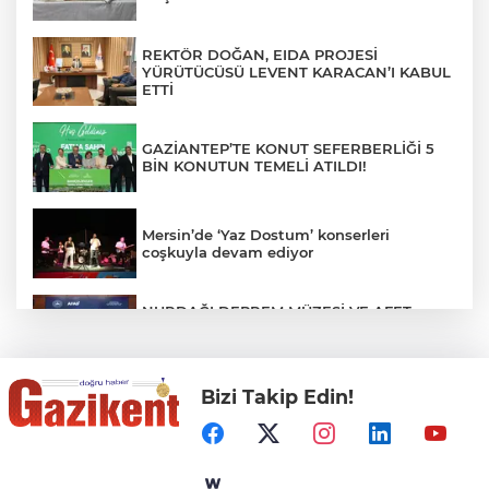
REKTÖR DOĞAN, EIDA PROJESİ
YÜRÜTÜCÜSÜ LEVENT KARACAN’I KABUL
ETTİ
GAZİANTEP’TE KONUT SEFERBERLİĞİ 5
BİN KONUTUN TEMELİ ATILDI!
Mersin’de ‘Yaz Dostum’ konserleri
coşkuyla devam ediyor
NURDAĞI DEPREM MÜZESİ VE AFET
FARKINDALIK MERKEZİ İÇİN İŞ BİRLİĞİ
PROTOKOLÜ İMZALANDI
Bizi Takip Edin!
Türkiye'nin Kaderini Değiştiren Gün!
Halef Bilgiç'ten Lozan'ın Yıl Dönümünde
Anlamlı Mesaj!