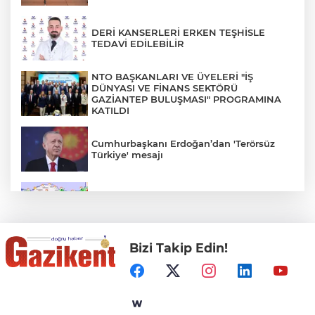
DERİ KANSERLERİ ERKEN TEŞHİSLE
TEDAVİ EDİLEBİLİR
NTO BAŞKANLARI VE ÜYELERİ "İŞ
DÜNYASI VE FİNANS SEKTÖRÜ
GAZİANTEP BULUŞMASI" PROGRAMINA
KATILDI
Cumhurbaşkanı Erdoğan’dan 'Terörsüz
Türkiye' mesajı
Rüzgar sert esecek, sıcaklık
değişmeyecek
Bizi Takip Edin!
Gaziantep Üniversitesi Elektrik-Elektronik
Mühendisliği: Teknolojinin ve Enerjinin
Geleceğine Yön Veren Eğitim
"BEBEĞİ TÜM GECE AYNI BEZLE