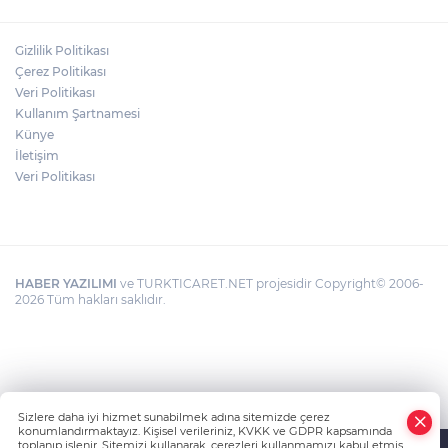
BIRAKMAYIN!"
Gizlilik Politikası
HAMİLELER DENİZE VEYA HAVUZA
Çerez Politikası
GİREBİLİR Mİ?
Veri Politikası
Kullanım Şartnamesi
Künye
İletişim
Veri Politikası
HABER YAZILIMI
ve TURKTICARET.NET projesidir Copyright© 2006-
2026 Tüm hakları saklıdır.
Sizlere daha iyi hizmet sunabilmek adına sitemizde çerez
konumlandırmaktayız. Kişisel verileriniz, KVKK ve GDPR kapsamında
toplanıp işlenir. Sitemizi kullanarak, çerezleri kullanmamızı kabul etmiş