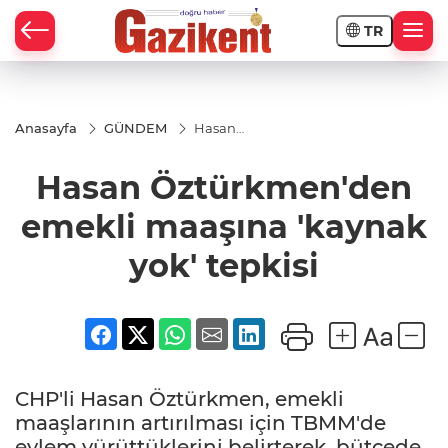
TR
Anasayfa
GÜNDEM
Hasan
Öztürkmen'den
emekli
Hasan Öztürkmen'den
maaşına
'kaynak yok'
tepkisi
emekli maaşına 'kaynak
yok' tepkisi
CHP'li Hasan Öztürkmen, emekli
maaşlarının artırılması için TBMM'de
eylem yürüttüklerini belirterek, bütçede