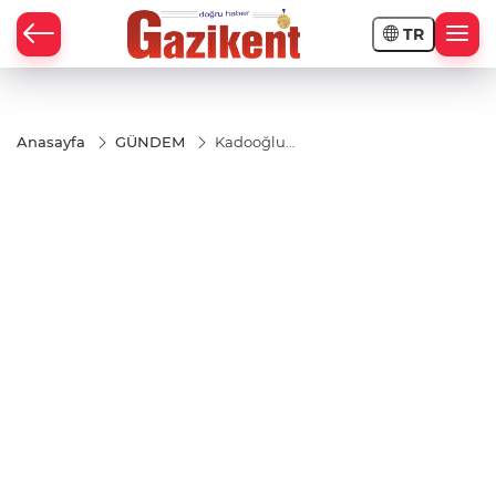
TR
Anasayfa
GÜNDEM
Kadooğlu
Yağ,
Gulfood
2026’da
Türkiye’nin
Üretim
Gücünü
Küresel
Arenaya
Taşıyor