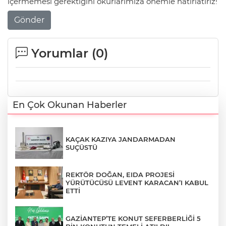
içermemesi gerektiğini okurlarımıza önemle hatırlatırız!
Gönder
Yorumlar (
0
)
En Çok Okunan Haberler
KAÇAK KAZIYA JANDARMADAN
SUÇÜSTÜ
REKTÖR DOĞAN, EIDA PROJESİ
YÜRÜTÜCÜSÜ LEVENT KARACAN’I KABUL
ETTİ
GAZİANTEP’TE KONUT SEFERBERLİĞİ 5