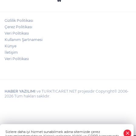
"BEBEĞİ TÜM GECE AYNI BEZLE
BIRAKMAYIN!"
Gizlilik Politikası
Gaziantep Üniversitesi Elektrik-Elektronik
Çerez Politikası
Mühendisliği: Teknolojinin ve Enerjinin
Geleceğine Yön Veren Eğitim
Veri Politikası
Kullanım Şartnamesi
Künye
İletişim
Veri Politikası
HABER YAZILIMI
ve TURKTICARET.NET projesidir Copyright© 2006-
2026 Tüm hakları saklıdır.
Sizlere daha iyi hizmet sunabilmek adına sitemizde çerez