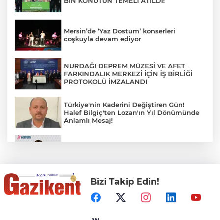
BİN KONUTUN TEMELİ ATILDI!
Mersin’de ‘Yaz Dostum’ konserleri
coşkuyla devam ediyor
NURDAĞI DEPREM MÜZESİ VE AFET
FARKINDALIK MERKEZİ İÇİN İŞ BİRLİĞİ
PROTOKOLÜ İMZALANDI
Türkiye'nin Kaderini Değiştiren Gün!
Halef Bilgiç'ten Lozan'ın Yıl Dönümünde
Anlamlı Mesaj!
HAMİLELER DENİZE VEYA HAVUZA
GİREBİLİR Mİ?
Bizi Takip Edin!
BAŞKAN YILMAZ: “ŞEHİTKAMİL’İN HER
MAHALLESİNE DEĞER KATACAĞIZ”