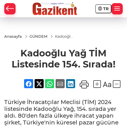
TR
Anasayfa
GÜNDEM
Kadooğlu
Yağ TİM
Listesinde
Kadooğlu Yağ TİM
154.
Sırada!
Listesinde 154. Sırada!
Türkiye İhracatçılar Meclisi (TİM) 2024
listesinde Kadooğlu Yağ, 154. sırada yer
aldı. 80'den fazla ülkeye ihracat yapan
şirket, Türkiye'nin küresel pazar gücüne