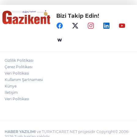
Bizi Takip Edin!
Gaziantep Üniversitesi Elektrik-Elektronik
Mühendisliği: Teknolojinin ve Enerjinin
Geleceğine Yön Veren Eğitim
"BEBEĞİ TÜM GECE AYNI BEZLE
BIRAKMAYIN!"
Gizlilik Politikası
HAMİLELER DENİZE VEYA HAVUZA
Çerez Politikası
GİREBİLİR Mİ?
Veri Politikası
Kullanım Şartnamesi
Künye
İletişim
Veri Politikası
HABER YAZILIMI
ve TURKTICARET.NET projesidir Copyright© 2006-
2026 Tüm hakları saklıdır.