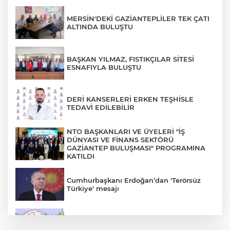
MERSİN'DEKİ GAZİANTEPLİLER TEK ÇATI
ALTINDA BULUŞTU
BAŞKAN YILMAZ, FISTIKÇILAR SİTESİ
ESNAFIYLA BULUŞTU
DERİ KANSERLERİ ERKEN TEŞHİSLE
TEDAVİ EDİLEBİLİR
NTO BAŞKANLARI VE ÜYELERİ "İŞ
DÜNYASI VE FİNANS SEKTÖRÜ
GAZİANTEP BULUŞMASI" PROGRAMINA
KATILDI
Cumhurbaşkanı Erdoğan’dan 'Terörsüz
Türkiye' mesajı
Rüzgar sert esecek, sıcaklık
değişmeyecek