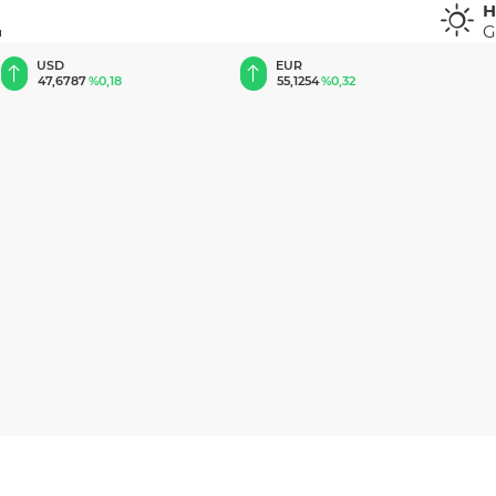
H
G
u
EUR
GBP
55,1254
%0,32
64,3468
%0,38