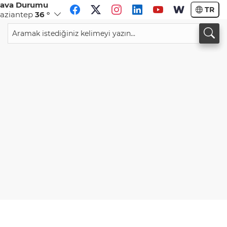
ava Durumu
TR
aziantep
36 °
CHF
CAD
59,0083
%0,82
34,1883
%0,73