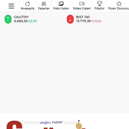
Anasayfa
Yazarlar
Foto Galeri
Video Galeri
Fikstür
Puan Durum
BIST 100
USD
13.779,39
%-0,14
47,6787
%0,18