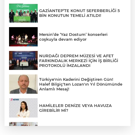
GAZİANTEP’TE KONUT SEFERBERLİĞİ 5
BİN KONUTUN TEMELİ ATILDI!
Mersin’de ‘Yaz Dostum’ konserleri
coşkuyla devam ediyor
NURDAĞI DEPREM MÜZESİ VE AFET
FARKINDALIK MERKEZİ İÇİN İŞ BİRLİĞİ
PROTOKOLÜ İMZALANDI
Türkiye'nin Kaderini Değiştiren Gün!
Halef Bilgiç'ten Lozan'ın Yıl Dönümünde
Anlamlı Mesaj!
HAMİLELER DENİZE VEYA HAVUZA
GİREBİLİR Mİ?
BAŞKAN YILMAZ: “ŞEHİTKAMİL’İN HER
MAHALLESİNE DEĞER KATACAĞIZ”