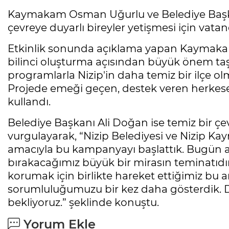
Kaymakam Osman Uğurlu ve Belediye Başka
çevreye duyarlı bireyler yetişmesi için vatan
Etkinlik sonunda açıklama yapan Kaymakam
bilinci oluşturma açısından büyük önem taşı
programlarla Nizip'in daha temiz bir ilçe o
Projede emeği geçen, destek veren herkese 
kullandı.
Belediye Başkanı Ali Doğan ise temiz bir 
vurgulayarak, “Nizip Belediyesi ve Nizip Kay
amacıyla bu kampanyayı başlattık. Bugün at
bırakacağımız büyük bir mirasın teminatıdır. 
korumak için birlikte hareket ettiğimiz bu
sorumluluğumuzu bir kez daha gösterdik. Da
bekliyoruz.” şeklinde konuştu.
Yorum Ekle