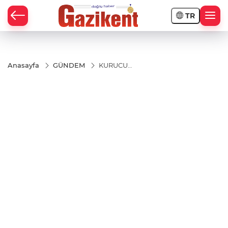
TR
Anasayfa
GÜNDEM
KURUCU
BAŞKANIMIZ
MERHUM SANİ
KONUKOĞLU'NUN
VEFATININ 32’NCİ
YIL DÖNÜMÜ