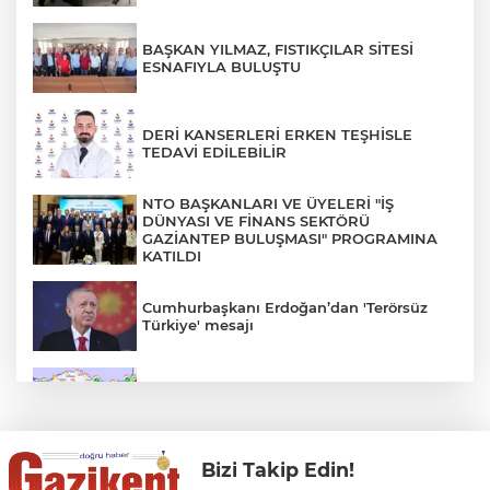
BAŞKAN YILMAZ, FISTIKÇILAR SİTESİ
ESNAFIYLA BULUŞTU
DERİ KANSERLERİ ERKEN TEŞHİSLE
TEDAVİ EDİLEBİLİR
NTO BAŞKANLARI VE ÜYELERİ "İŞ
DÜNYASI VE FİNANS SEKTÖRÜ
GAZİANTEP BULUŞMASI" PROGRAMINA
KATILDI
Cumhurbaşkanı Erdoğan’dan 'Terörsüz
Türkiye' mesajı
Rüzgar sert esecek, sıcaklık
değişmeyecek
Bizi Takip Edin!
Gaziantep Üniversitesi Elektrik-Elektronik
Mühendisliği: Teknolojinin ve Enerjinin