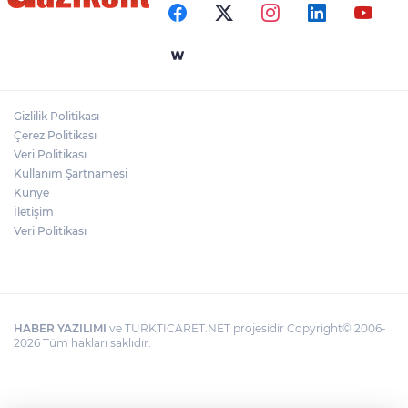
Geleceğine Yön Veren Eğitim
"BEBEĞİ TÜM GECE AYNI BEZLE
BIRAKMAYIN!"
Gizlilik Politikası
HAMİLELER DENİZE VEYA HAVUZA
Çerez Politikası
GİREBİLİR Mİ?
Veri Politikası
Kullanım Şartnamesi
Künye
İletişim
Veri Politikası
HABER YAZILIMI
ve TURKTICARET.NET projesidir Copyright© 2006-
2026 Tüm hakları saklıdır.