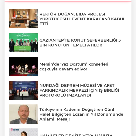
REKTÖR DOĞAN, EIDA PROJESİ
YÜRÜTÜCÜSÜ LEVENT KARACAN’I KABUL
ETTİ
GAZİANTEP’TE KONUT SEFERBERLİĞİ 5
BİN KONUTUN TEMELİ ATILDI!
Mersin’de ‘Yaz Dostum’ konserleri
coşkuyla devam ediyor
NURDAĞI DEPREM MÜZESİ VE AFET
FARKINDALIK MERKEZİ İÇİN İŞ BİRLİĞİ
PROTOKOLÜ İMZALANDI
Türkiye'nin Kaderini Değiştiren Gün!
Halef Bilgiç'ten Lozan'ın Yıl Dönümünde
Anlamlı Mesaj!
HAMİLELER DENİZE VEYA HAVUZA