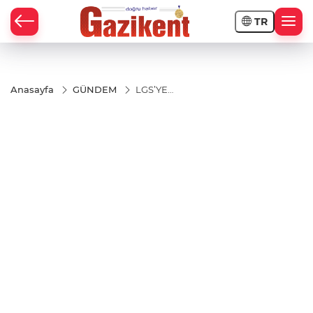
TR
Anasayfa
GÜNDEM
LGS’YE
GİRECEK
ÖĞRENCİLERE
ULAŞIM
DESTEĞİ