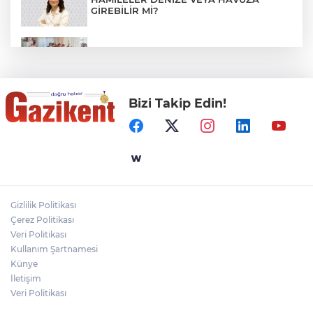
GİREBİLİR Mİ?
BAŞKAN YILMAZ: “ŞEHİTKAMİL’İN HER
MAHALLESİNE DEĞER KATACAĞIZ”
Bizi Takip Edin!
"BEBEĞİ TÜM GECE AYNI BEZLE
BIRAKMAYIN!"
Gaziantep Üniversitesi Elektrik-Elektronik
Mühendisliği: Teknolojinin ve Enerjinin
Geleceğine Yön Veren Eğitim
Gizlilik Politikası
DERİ KANSERLERİ ERKEN TEŞHİSLE
Çerez Politikası
TEDAVİ EDİLEBİLİR
Veri Politikası
Kullanım Şartnamesi
Künye
İletişim
Veri Politikası