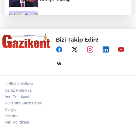
Rüzgar sert esecek, sıcaklık
değişmeyecek
Bizi Takip Edin!
Gaziantep Üniversitesi Elektrik-Elektronik
Mühendisliği: Teknolojinin ve Enerjinin
Geleceğine Yön Veren Eğitim
"BEBEĞİ TÜM GECE AYNI BEZLE
BIRAKMAYIN!"
Gizlilik Politikası
HAMİLELER DENİZE VEYA HAVUZA
Çerez Politikası
GİREBİLİR Mİ?
Veri Politikası
Kullanım Şartnamesi
Künye
İletişim
Veri Politikası