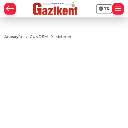
TR
Anasayfa
GÜNDEM
Mehmet
Pamuk’tan
2025
Ramazan
Bayramı
Mesajı