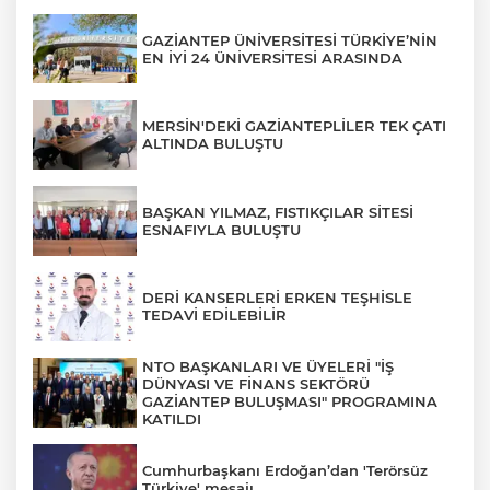
GAZİANTEP ÜNİVERSİTESİ TÜRKİYE’NİN
EN İYİ 24 ÜNİVERSİTESİ ARASINDA
MERSİN'DEKİ GAZİANTEPLİLER TEK ÇATI
ALTINDA BULUŞTU
BAŞKAN YILMAZ, FISTIKÇILAR SİTESİ
ESNAFIYLA BULUŞTU
DERİ KANSERLERİ ERKEN TEŞHİSLE
TEDAVİ EDİLEBİLİR
NTO BAŞKANLARI VE ÜYELERİ "İŞ
DÜNYASI VE FİNANS SEKTÖRÜ
GAZİANTEP BULUŞMASI" PROGRAMINA
KATILDI
Cumhurbaşkanı Erdoğan’dan 'Terörsüz
Türkiye' mesajı