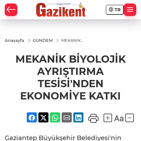
TR
Anasayfa
GÜNDEM
MEKANİK
BİYOLOJİK
AYRIŞTIRMA
MEKANİK BİYOLOJİK
TESİSİ'NDEN
EKONOMİYE
KATKI
AYRIŞTIRMA
TESİSİ'NDEN
EKONOMİYE KATKI
Gaziantep Büyükşehir Belediyesi'nin