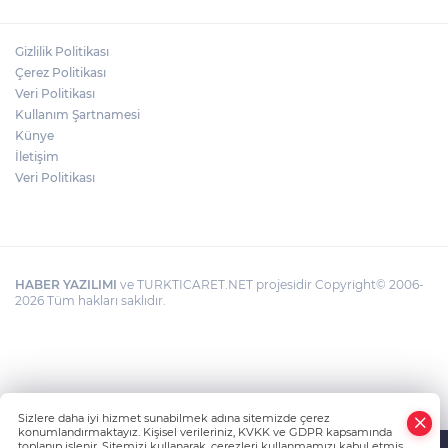
BIRAKMAYIN!"
Gizlilik Politikası
HAMİLELER DENİZE VEYA HAVUZA
Çerez Politikası
GİREBİLİR Mİ?
Veri Politikası
Kullanım Şartnamesi
Künye
İletişim
Veri Politikası
HABER YAZILIMI
ve TURKTICARET.NET projesidir Copyright© 2006-
2026 Tüm hakları saklıdır.
Sizlere daha iyi hizmet sunabilmek adına sitemizde çerez
konumlandırmaktayız. Kişisel verileriniz, KVKK ve GDPR kapsamında
toplanıp işlenir. Sitemizi kullanarak, çerezleri kullanmamızı kabul etmiş