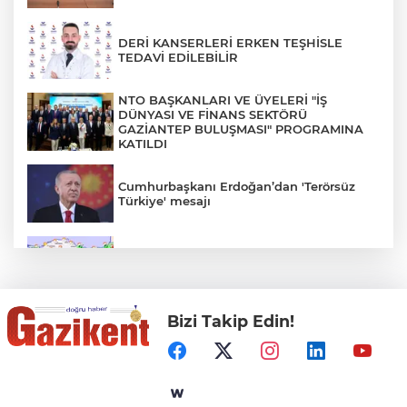
DERİ KANSERLERİ ERKEN TEŞHİSLE
TEDAVİ EDİLEBİLİR
NTO BAŞKANLARI VE ÜYELERİ "İŞ
DÜNYASI VE FİNANS SEKTÖRÜ
GAZİANTEP BULUŞMASI" PROGRAMINA
KATILDI
Cumhurbaşkanı Erdoğan’dan 'Terörsüz
Türkiye' mesajı
Rüzgar sert esecek, sıcaklık
değişmeyecek
Bizi Takip Edin!
Gaziantep Üniversitesi Elektrik-Elektronik
Mühendisliği: Teknolojinin ve Enerjinin
Geleceğine Yön Veren Eğitim
"BEBEĞİ TÜM GECE AYNI BEZLE