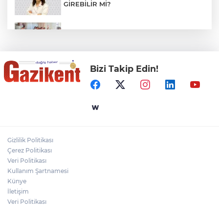
GİREBİLİR Mİ?
BAŞKAN YILMAZ: “ŞEHİTKAMİL’İN HER
MAHALLESİNE DEĞER KATACAĞIZ”
Bizi Takip Edin!
"BEBEĞİ TÜM GECE AYNI BEZLE
BIRAKMAYIN!"
Gaziantep Üniversitesi Elektrik-Elektronik
Mühendisliği: Teknolojinin ve Enerjinin
Geleceğine Yön Veren Eğitim
Gizlilik Politikası
DERİ KANSERLERİ ERKEN TEŞHİSLE
Çerez Politikası
TEDAVİ EDİLEBİLİR
Veri Politikası
Kullanım Şartnamesi
Künye
İletişim
Veri Politikası