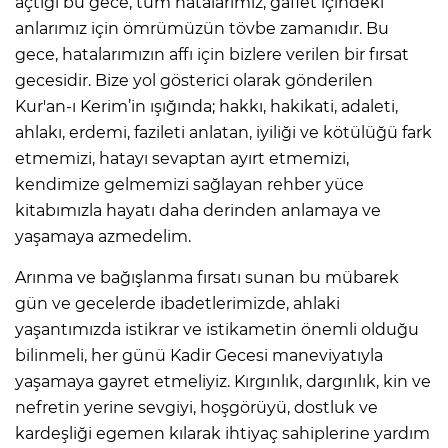
açtığı bu gece, tüm hatalarımız, gaflet içindeki
anlarımız için ömrümüzün tövbe zamanıdır. Bu
gece, hatalarımızın affı için bizlere verilen bir fırsat
gecesidir. Bize yol gösterici olarak gönderilen
Kur'an-ı Kerim’in ışığında; hakkı, hakikati, adaleti,
ahlakı, erdemi, fazileti anlatan, iyiliği ve kötülüğü fark
etmemizi, hatayı sevaptan ayırt etmemizi,
kendimize gelmemizi sağlayan rehber yüce
kitabımızla hayatı daha derinden anlamaya ve
yaşamaya azmedelim.
Arınma ve bağışlanma fırsatı sunan bu mübarek
gün ve gecelerde ibadetlerimizde, ahlaki
yaşantımızda istikrar ve istikametin önemli olduğu
bilinmeli, her günü Kadir Gecesi maneviyatıyla
yaşamaya gayret etmeliyiz. Kırgınlık, dargınlık, kin ve
nefretin yerine sevgiyi, hoşgörüyü, dostluk ve
kardeşliği egemen kılarak ihtiyaç sahiplerine yardım