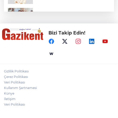
BAŞKAN YILMAZ: “ŞEHİTKAMİL’İN HER
MAHALLESİNE DEĞER KATACAĞIZ”
Bizi Takip Edin!
"BEBEĞİ TÜM GECE AYNI BEZLE
BIRAKMAYIN!"
Gaziantep Üniversitesi Elektrik-Elektronik
Mühendisliği: Teknolojinin ve Enerjinin
Geleceğine Yön Veren Eğitim
Gizlilik Politikası
DERİ KANSERLERİ ERKEN TEŞHİSLE
Çerez Politikası
TEDAVİ EDİLEBİLİR
Veri Politikası
Kullanım Şartnamesi
Künye
İletişim
Veri Politikası