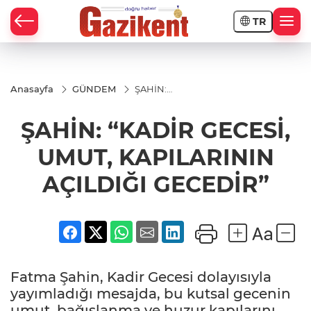
TR
Anasayfa
GÜNDEM
ŞAHİN:
“KADİR
GECESİ,
ŞAHİN: “KADİR GECESİ,
UMUT,
KAPILARININ
AÇILDIĞI
UMUT, KAPILARININ
GECEDİR”
AÇILDIĞI GECEDİR”
Fatma Şahin, Kadir Gecesi dolayısıyla
yayımladığı mesajda, bu kutsal gecenin
umut, bağışlanma ve huzur kapılarını