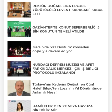
REKTÖR DOĞAN, EIDA PROJESİ
YÜRÜTÜCÜSÜ LEVENT KARACAN’I KABUL
ETTİ
GAZİANTEP’TE KONUT SEFERBERLİĞİ 5
BİN KONUTUN TEMELİ ATILDI!
Mersin’de ‘Yaz Dostum’ konserleri
coşkuyla devam ediyor
NURDAĞI DEPREM MÜZESİ VE AFET
FARKINDALIK MERKEZİ İÇİN İŞ BİRLİĞİ
PROTOKOLÜ İMZALANDI
Türkiye'nin Kaderini Değiştiren Gün!
Halef Bilgiç'ten Lozan'ın Yıl Dönümünde
Anlamlı Mesaj!
HAMİLELER DENİZE VEYA HAVUZA
GİREBİLİR Mİ?