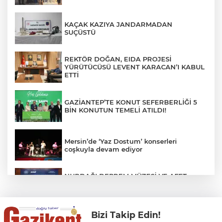
KAÇAK KAZIYA JANDARMADAN
SUÇÜSTÜ
REKTÖR DOĞAN, EIDA PROJESİ
YÜRÜTÜCÜSÜ LEVENT KARACAN’I KABUL
ETTİ
GAZİANTEP’TE KONUT SEFERBERLİĞİ 5
BİN KONUTUN TEMELİ ATILDI!
Mersin’de ‘Yaz Dostum’ konserleri
coşkuyla devam ediyor
NURDAĞI DEPREM MÜZESİ VE AFET
FARKINDALIK MERKEZİ İÇİN İŞ BİRLİĞİ
PROTOKOLÜ İMZALANDI
Bizi Takip Edin!
Türkiye'nin Kaderini Değiştiren Gün!