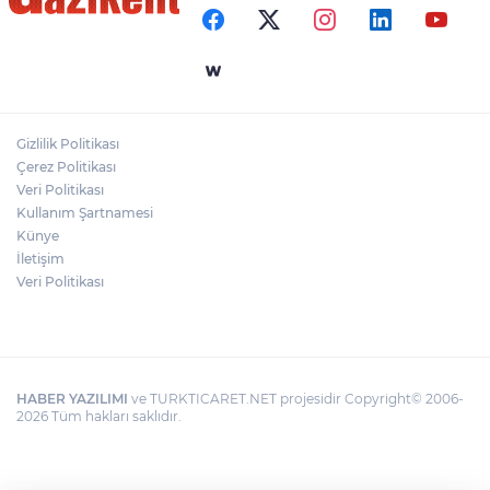
Halef Bilgiç'ten Lozan'ın Yıl Dönümünde
Anlamlı Mesaj!
HAMİLELER DENİZE VEYA HAVUZA
GİREBİLİR Mİ?
Gizlilik Politikası
BAŞKAN YILMAZ: “ŞEHİTKAMİL’İN HER
Çerez Politikası
MAHALLESİNE DEĞER KATACAĞIZ”
Veri Politikası
Kullanım Şartnamesi
Künye
İletişim
Veri Politikası
HABER YAZILIMI
ve TURKTICARET.NET projesidir Copyright© 2006-
2026 Tüm hakları saklıdır.