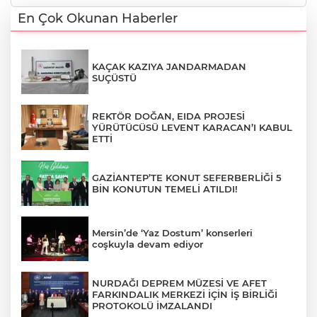
En Çok Okunan Haberler
KAÇAK KAZIYA JANDARMADAN
SUÇÜSTÜ
REKTÖR DOĞAN, EIDA PROJESİ
YÜRÜTÜCÜSÜ LEVENT KARACAN’I KABUL
ETTİ
GAZİANTEP’TE KONUT SEFERBERLİĞİ 5
BİN KONUTUN TEMELİ ATILDI!
Mersin’de ‘Yaz Dostum’ konserleri
coşkuyla devam ediyor
NURDAĞI DEPREM MÜZESİ VE AFET
FARKINDALIK MERKEZİ İÇİN İŞ BİRLİĞİ
PROTOKOLÜ İMZALANDI