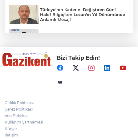
Türkiye'nin Kaderini Değiştiren Gün!
Halef Bilgiç'ten Lozan'ın Yıl Dönümünde
Anlamlı Mesaj!
HAMİLELER DENİZE VEYA HAVUZA
GİREBİLİR Mİ?
Bizi Takip Edin!
BAŞKAN YILMAZ: “ŞEHİTKAMİL’İN HER
MAHALLESİNE DEĞER KATACAĞIZ”
"BEBEĞİ TÜM GECE AYNI BEZLE
BIRAKMAYIN!"
Gizlilik Politikası
Gaziantep Üniversitesi Elektrik-Elektronik
Çerez Politikası
Mühendisliği: Teknolojinin ve Enerjinin
Geleceğine Yön Veren Eğitim
Veri Politikası
Kullanım Şartnamesi
Künye
İletişim