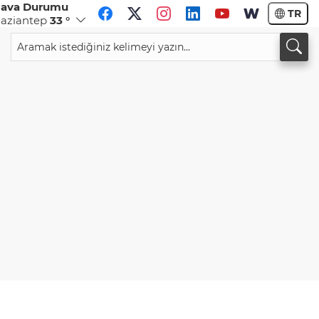
ava Durumu
TR
aziantep
33 °
CHF
CAD
59,0293
%0,79
34,2087
%0,75