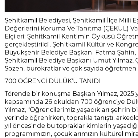
Şehitkamil Belediyesi, Şehitkamil İlçe Milli
Değerlerini Koruma Ve Tanıtma (ÇEKÜL) Va
Elçileri: Şehitkamil Kentimin Öyküsü Öğre
gerçekleştirildi. Şehitkamil Kültür ve Kon
Büyükşehir Belediye Başkanı Fatma Şahin, G
Şehitkamil Belediye Başkanı Umut Yılmaz, ÇE
Sözen, bürokratlar ve çok sayıda öğretmen v
700 ÖĞRENCİ DÜLÜK’Ü TANIDI
Törende bir konuşma Başkan Yılmaz, 2025 yı
kapsamında 26 okuldan 700 öğrenciye Dülük 
Yılmaz, “Öğrencilerimiz yaşadıkları şehrin bin
yerinde öğrenirken, toprakla tanıştı, arkeo
yıl öncesinde bu topraklar kimlerin yaşadığ
programımızın, çocuklarımızın kültürel mira