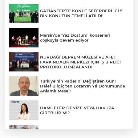
GAZİANTEP’TE KONUT SEFERBERLİĞİ 5
BİN KONUTUN TEMELİ ATILDI!
Mersin’de ‘Yaz Dostum’ konserleri
coşkuyla devam ediyor
NURDAĞI DEPREM MÜZESİ VE AFET
FARKINDALIK MERKEZİ İÇİN İŞ BİRLİĞİ
PROTOKOLÜ İMZALANDI
Türkiye'nin Kaderini Değiştiren Gün!
Halef Bilgiç'ten Lozan'ın Yıl Dönümünde
Anlamlı Mesaj!
HAMİLELER DENİZE VEYA HAVUZA
GİREBİLİR Mİ?
BAŞKAN YILMAZ: “ŞEHİTKAMİL’İN HER
MAHALLESİNE DEĞER KATACAĞIZ”