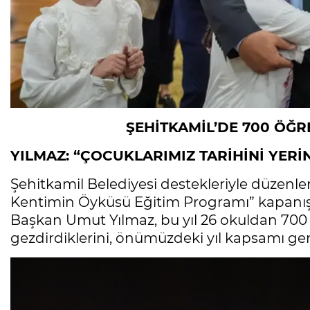
ŞEHİTKAMİL’DE 700 ÖĞRE
YILMAZ: “ÇOCUKLARIMIZ TARİHİNİ YER
Şehitkamil Belediyesi destekleriyle düzenlen
Kentimin Öyküsü Eğitim Programı” kapanış t
Başkan Umut Yılmaz, bu yıl 26 okuldan 700 
gezdirdiklerini, önümüzdeki yıl kapsamı gen