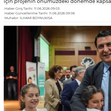
için projenin önümüzdeki dönemde kapsamı
Haber Giriş Tarihi: 11.06.2026 09:03
Haber Güncellenme Tarihi: 11.06.2026 09:06
Muhabir: İLHAMİ BOYNUKISA