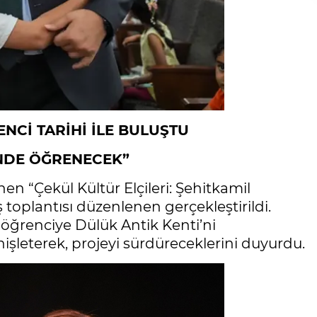
NCİ TARİHİ İLE BULUŞTU
İNDE ÖĞRENECEK”
en “Çekül Kültür Elçileri: Şehitkamil
oplantısı düzenlenen gerçekleştirildi.
öğrenciye Dülük Antik Kenti’ni
işleterek, projeyi sürdüreceklerini duyurdu.