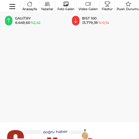
Anasayfa
Yazarlar
Foto Galeri
Video Galeri
Fikstür
Puan Durum
BIST 100
USD
13.779,39
%-0,14
47,6869
%0,15