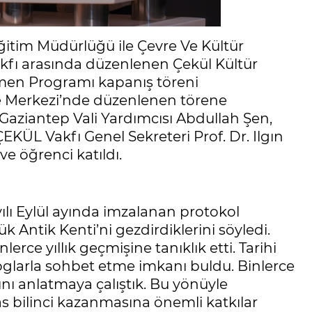
 Eğitim Müdürlüğü ile Çevre Ve Kültür
kfı arasında düzenlenen Çekül Kültür
tmen Programı kapanış töreni
gre Merkezi’nde düzenlenen törene
aziantep Vali Yardımcısı Abdullah Şen,
KÜL Vakfı Genel Sekreteri Prof. Dr. Ilgın
e öğrenci katıldı.
lı Eylül ayında imzalanan protokol
Antik Kenti’ni gezdirdiklerini söyledi.
lerce yıllık geçmişine tanıklık etti. Tarihi
loglarla sohbet etme imkanı buldu. Binlerce
ını anlatmaya çalıştık. Bu yönüyle
s bilinci kazanmasına önemli katkılar