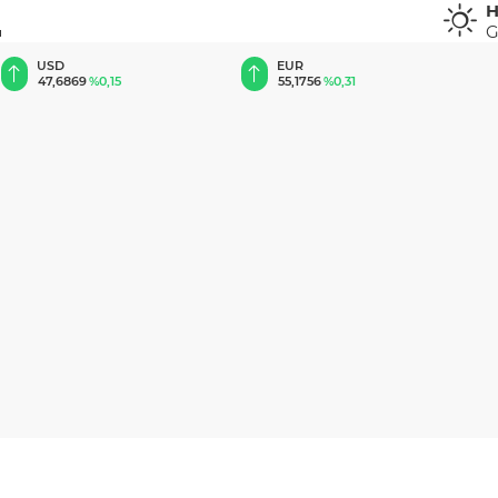
H
G
u
EUR
GBP
55,1756
%0,31
64,3870
%0,37