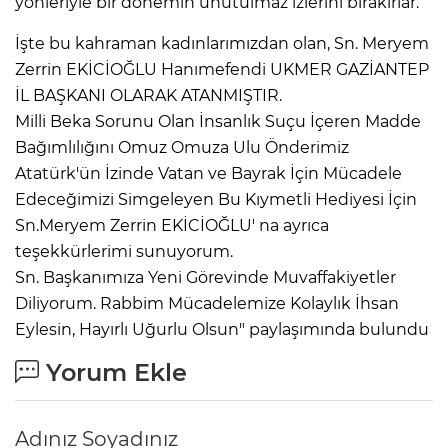
yönleriyle bir dönemin unutulmaz izlerini bırakırlar.
İşte bu kahraman kadınlarımızdan olan, Sn. Meryem
Zerrin EKİCİOĞLU Hanımefendi UKMER GAZİANTEP
İL BAŞKANI OLARAK ATANMIŞTIR.
Milli Beka Sorunu Olan İnsanlık Suçu İçeren Madde
Bağımlılığını Omuz Omuza Ulu Önderimiz
Atatürk'ün İzinde Vatan ve Bayrak İçin Mücadele
Edeceğimizi Simgeleyen Bu Kıymetli Hediyesi İçin
Sn.Meryem Zerrin EKİCİOĞLU' na ayrıca
teşekkürlerimi sunuyorum.
Sn. Başkanımıza Yeni Görevinde Muvaffakiyetler
Diliyorum. Rabbim Mücadelemize Kolaylık İhsan
Eylesin, Hayırlı Uğurlu Olsun" paylaşımında bulundu
Yorum Ekle
Adınız Soyadınız