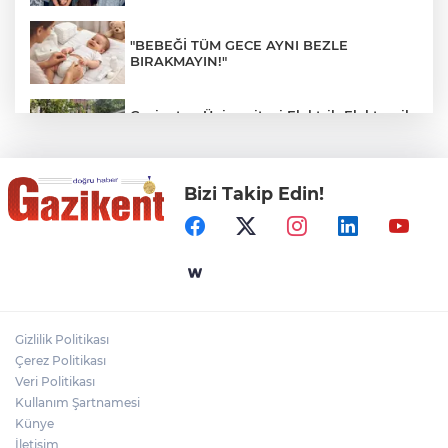
"BEBEĞİ TÜM GECE AYNI BEZLE
BIRAKMAYIN!"
Gaziantep Üniversitesi Elektrik-Elektronik
Mühendisliği: Teknolojinin ve Enerjinin
Geleceğine Yön Veren Eğitim
Bizi Takip Edin!
DERİ KANSERLERİ ERKEN TEŞHİSLE
TEDAVİ EDİLEBİLİR
Gaziantep Şehir Hastanesi'nde Uyku
Bozuklukları Laboratuvarı Hizmete Açıldı
Gizlilik Politikası
Rüzgar sert esecek, sıcaklık
Çerez Politikası
değişmeyecek
Veri Politikası
Kullanım Şartnamesi
Künye
İletişim