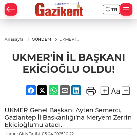
TR
Anasayfa
GÜNDEM
UKMER'İN
İL
BAŞKANI
UKMER'İN İL BAŞKANI
EKİCİOĞLU
OLDU!
EKİCİOĞLU OLDU!
UKMER Genel Başkanı Ayten Semerci,
Gaziantep İl Başkanlığı'na Meryem Zerrin
Ekicioğlu'nu atadı.
Haber Giriş Tarihi: 05.04.2025 10:22