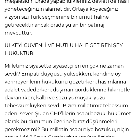
meşalesidir. Orada yapabildikleriniz, devleti de nasıl
yöneteceğinizin alametidir. Ortaya koyacağınız
vizyon sizi Türk seçmenine bir umut haline
getirecektir ancak orada şu an bir patinaj
mevcuttur.
ÜLKEYİ GÜVENLİ VE MUTLU HALE GETİREN ŞEY
HUKUKTUR!
Milletimiz siyasette siyasetçileri en çok ne zaman
sevdi? Empati duygusu yüksekken, kendine oy
vermeyenlerin hukukunu gözetirken, hasımlarına
adalet vadederken, düşman gördüklerine hikmetle
davranırken; kalbi ve sözü yumuşak, yüzü
tebessümlüyken sevdi. Bizim milletimiz tebessüm
edeni sever. Şu an CHP’lilerin asabı bozuk; hükümet
olarak bu durumun üzerine biraz düşünmeleri
gerekmez mi? Bu milletin asabı niye bozuldu, niçin