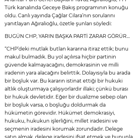
Türk kanalında Geceye Bakış programının konuğu
oldu. Canlı yayında Çağlar Cilara’nın sorularını
yanıtlayan Ağıralioğlu, özetle şunları söyledi:
BUGÜN CHP, YARIN BAŞKA PARTİ ZARAR GÖRÜR…
“CHP’deki mutlak butlan kararına itiraz ettik; bunu
makul bulmadık. Bu yol açılırsa hiçbir partinin
güvende kalmayacağını, demokrasinin ve milli
iradenin yara alacağını belirttik. Dolayısıyla bu arada
bir boşluk var. Bu kararın istinat ettiği bir hukuki
altlık oluşturmaya çalışıyorlardır illaki; çünkü burası
bir hukuk devletidir. Eğer bir dualizme sebep olan
bir boşluk varsa, o boşluğu doldurmak da
hükümetin görevidir. Hükümet demokrasiyi,
hukuku, hukukun işlerliğini, millet iradesini ve
seçmenin iradesini korumak zorundadır. Delege
satın almak, delege iradesini ifsat etmek ve bununla