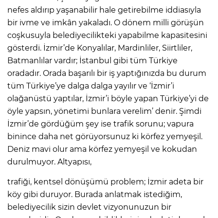
nefes aldırıp yaşanabilir hale getirebilme iddiasıyla
bir ivme ve imkân yakaladı. O dönem milli görüşün
coşkusuyla belediyecilikteki yapabilme kapasitesini
gösterdi. İzmir’de Konyalılar, Mardinliler, Siirtliler,
Batmanlılar vardır; İstanbul gibi tüm Türkiye
oradadır. Orada başarılı bir iş yaptığınızda bu durum
tüm Türkiye’ye dalga dalga yayılır ve ‘İzmir’i
olağanüstü yaptılar, İzmir’i böyle yapan Türkiye’yi de
öyle yapsın, yönetimi bunlara verelim’ denir. Şimdi
İzmir’de gördüğüm şey ise trafik sorunu; vapura
binince daha net görüyorsunuz ki körfez yemyeşil.
Deniz mavi olur ama körfez yemyeşil ve kokudan
durulmuyor. Altyapısı,
trafiği, kentsel dönüşümü problem; İzmir adeta bir
köy gibi duruyor. Burada anlatmak istediğim,
belediyecilik sizin devlet vizyonunuzun bir