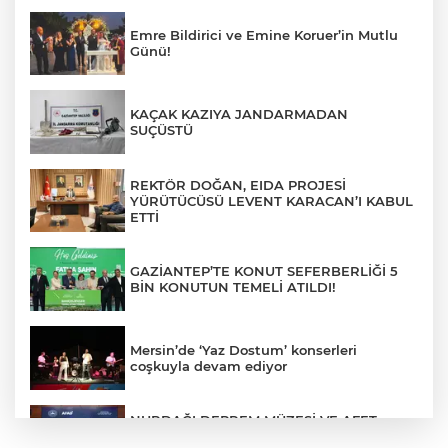
Emre Bildirici ve Emine Koruer’in Mutlu
Günü!
KAÇAK KAZIYA JANDARMADAN
SUÇÜSTÜ
REKTÖR DOĞAN, EIDA PROJESİ
YÜRÜTÜCÜSÜ LEVENT KARACAN’I KABUL
ETTİ
GAZİANTEP’TE KONUT SEFERBERLİĞİ 5
BİN KONUTUN TEMELİ ATILDI!
Mersin’de ‘Yaz Dostum’ konserleri
coşkuyla devam ediyor
NURDAĞI DEPREM MÜZESİ VE AFET
FARKINDALIK MERKEZİ İÇİN İŞ BİRLİĞİ