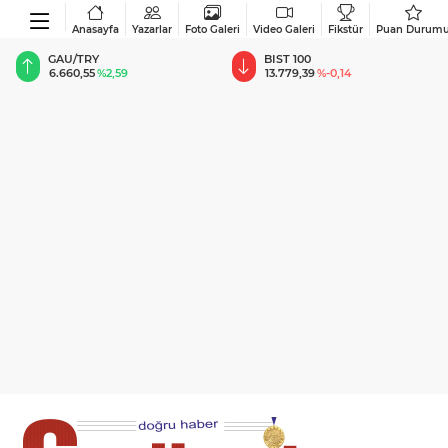
Anasayfa
Yazarlar
Foto Galeri
Video Galeri
Fikstür
Puan Durum
BIST 100
USD
13.779,39
%-0,14
47,6787
%0,18