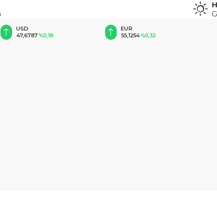
H
G
u
EUR
GBP
55,1254
%0,32
64,3468
%0,38