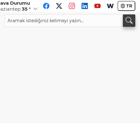
ava Durumu
TR
aziantep
35 °
CHF
CAD
59,0083
%0,82
34,1883
%0,73