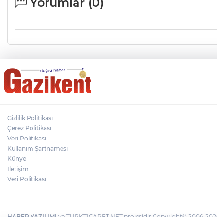
Yorumlar (
0
)
Gizlilik Politikası
Çerez Politikası
Veri Politikası
Kullanım Şartnamesi
Künye
İletişim
Veri Politikası
HABER YAZILIMI
ve TURKTICARET.NET projesidir Copyright© 2006-2026 T