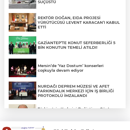
SUÇÜSTÜ
REKTÖR DOĞAN, EIDA PROJESİ
YÜRÜTÜCÜSÜ LEVENT KARACAN’I KABUL
ETTİ
GAZİANTEP’TE KONUT SEFERBERLİĞİ 5
BİN KONUTUN TEMELİ ATILDI!
Mersin’de ‘Yaz Dostum’ konserleri
coşkuyla devam ediyor
NURDAĞI DEPREM MÜZESİ VE AFET
FARKINDALIK MERKEZİ İÇİN İŞ BİRLİĞİ
PROTOKOLÜ İMZALANDI
Türkiye'nin Kaderini Değiştiren Gün!
Halef Bilgiç'ten Lozan'ın Yıl Dönümünde
Anlamlı Mesaj!