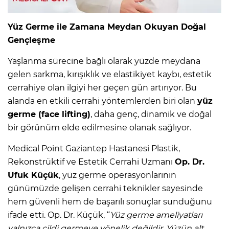
Yüz Germe ile Zamana Meydan Okuyan Doğal
Gençleşme
Yaşlanma sürecine bağlı olarak yüzde meydana
gelen sarkma, kırışıklık ve elastikiyet kaybı, estetik
cerrahiye olan ilgiyi her geçen gün artırıyor. Bu
alanda en etkili cerrahi yöntemlerden biri olan
yüz
germe (face lifting)
, daha genç, dinamik ve doğal
bir görünüm elde edilmesine olanak sağlıyor.
Medical Point Gaziantep Hastanesi Plastik,
Rekonstrüktif ve Estetik Cerrahi Uzmanı
Op. Dr.
Ufuk Küçük
, yüz germe operasyonlarının
günümüzde gelişen cerrahi teknikler sayesinde
hem güvenli hem de başarılı sonuçlar sunduğunu
ifade etti. Op. Dr. Küçük, “
Yüz germe ameliyatları
yalnızca cildi germeye yönelik değildir. Yüzün alt