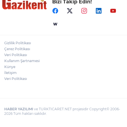
Bizi Takip Edin!
HAMİLELER DENİZE VEYA HAVUZA
GİREBİLİR Mİ?
BAŞKAN YILMAZ: “ŞEHİTKAMİL’İN HER
MAHALLESİNE DEĞER KATACAĞIZ”
Gizlilik Politikası
"BEBEĞİ TÜM GECE AYNI BEZLE
Çerez Politikası
BIRAKMAYIN!"
Veri Politikası
Kullanım Şartnamesi
Künye
İletişim
Veri Politikası
HABER YAZILIMI
ve TURKTICARET.NET projesidir Copyright© 2006-
2026 Tüm hakları saklıdır.