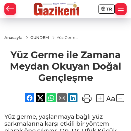
TR
Anasayfa
GÜNDEM
Yüz Germe
ile Zamana
Meydan
Yüz Germe ile Zamana
Okuyan
Doğal
Gençleşme
Meydan Okuyan Doğal
Gençleşme
Yüz germe, yaşlanmaya bağlı yüz
sarkmalarına karşı etkili bir yöntem
olarak öne çıkıyor. Op. Dr. Ufuk Küçük,