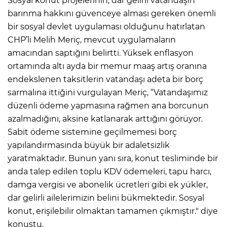
Sosyal konut projelerinin, dar gelirli vatandaşın
barınma hakkını güvenceye alması gereken önemli
bir sosyal devlet uygulaması olduğunu hatırlatan
CHP’li Melih Meriç, mevcut uygulamaların
amacından saptığını belirtti. Yüksek enflasyon
ortamında altı ayda bir memur maaş artış oranına
endekslenen taksitlerin vatandaşı adeta bir borç
sarmalına ittiğini vurgulayan Meriç, “Vatandaşımız
düzenli ödeme yapmasına rağmen ana borcunun
azalmadığını, aksine katlanarak arttığını görüyor.
Sabit ödeme sistemine geçilmemesi borç
yapılandırmasında büyük bir adaletsizlik
yaratmaktadır. Bunun yanı sıra, konut tesliminde bir
anda talep edilen toplu KDV ödemeleri, tapu harcı,
damga vergisi ve abonelik ücretleri gibi ek yükler,
dar gelirli ailelerimizin belini bükmektedir. Sosyal
konut, erişilebilir olmaktan tamamen çıkmıştır." diye
konuştu.