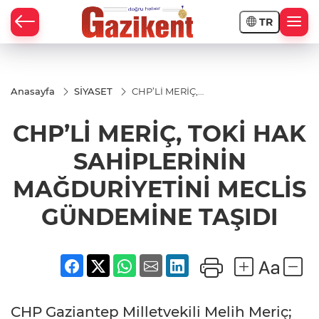
TR
Anasayfa
SİYASET
CHP’Lİ MERİÇ,
TOKİ HAK
SAHİPLERİNİN
CHP’Lİ MERİÇ, TOKİ HAK
MAĞDURİYETİNİ
MECLİS
GÜNDEMİNE
SAHİPLERİNİN
TAŞIDI
MAĞDURİYETİNİ MECLİS
GÜNDEMİNE TAŞIDI
CHP Gaziantep Milletvekili Melih Meriç;