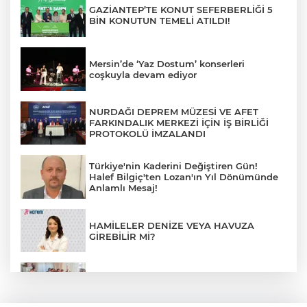
GAZİANTEP’TE KONUT SEFERBERLİĞİ 5
BİN KONUTUN TEMELİ ATILDI!
Mersin’de ‘Yaz Dostum’ konserleri
coşkuyla devam ediyor
NURDAĞI DEPREM MÜZESİ VE AFET
FARKINDALIK MERKEZİ İÇİN İŞ BİRLİĞİ
PROTOKOLÜ İMZALANDI
Türkiye'nin Kaderini Değiştiren Gün!
Halef Bilgiç'ten Lozan'ın Yıl Dönümünde
Anlamlı Mesaj!
HAMİLELER DENİZE VEYA HAVUZA
GİREBİLİR Mİ?
BAŞKAN YILMAZ: “ŞEHİTKAMİL’İN HER
MAHALLESİNE DEĞER KATACAĞIZ”