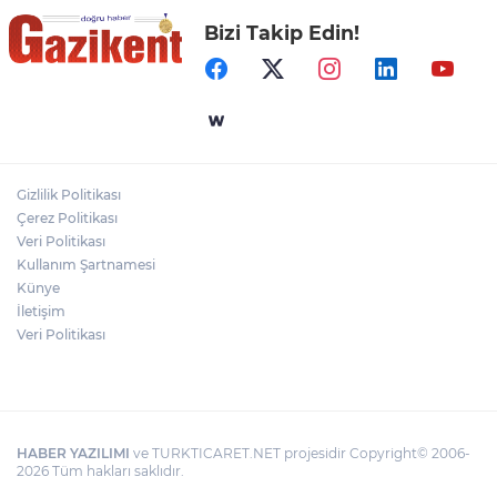
Bizi Takip Edin!
"BEBEĞİ TÜM GECE AYNI BEZLE
BIRAKMAYIN!"
Gaziantep Üniversitesi Elektrik-Elektronik
Mühendisliği: Teknolojinin ve Enerjinin
Geleceğine Yön Veren Eğitim
Gizlilik Politikası
DERİ KANSERLERİ ERKEN TEŞHİSLE
Çerez Politikası
TEDAVİ EDİLEBİLİR
Veri Politikası
Kullanım Şartnamesi
Künye
İletişim
Veri Politikası
HABER YAZILIMI
ve TURKTICARET.NET projesidir Copyright© 2006-
2026 Tüm hakları saklıdır.