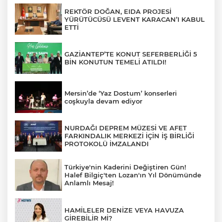
REKTÖR DOĞAN, EIDA PROJESİ
YÜRÜTÜCÜSÜ LEVENT KARACAN’I KABUL
ETTİ
GAZİANTEP’TE KONUT SEFERBERLİĞİ 5
BİN KONUTUN TEMELİ ATILDI!
Mersin’de ‘Yaz Dostum’ konserleri
coşkuyla devam ediyor
NURDAĞI DEPREM MÜZESİ VE AFET
FARKINDALIK MERKEZİ İÇİN İŞ BİRLİĞİ
PROTOKOLÜ İMZALANDI
Türkiye'nin Kaderini Değiştiren Gün!
Halef Bilgiç'ten Lozan'ın Yıl Dönümünde
Anlamlı Mesaj!
HAMİLELER DENİZE VEYA HAVUZA
GİREBİLİR Mİ?