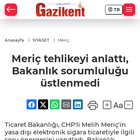
TR
Anasayfa
SİYASET
Meriç
tehlikeyi
anlattı,
Meriç tehlikeyi anlattı,
Bakanlık
sorumluluğu
üstlenmedi
Bakanlık sorumluluğu
üstlenmedi
Ticaret Bakanlığı, CHP'li Melih Meriç'in
yasa dışı elektronik sigara ticaretiyle ilgili
soru önergesini yanıtladı. Bakanlık,