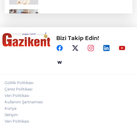
BAŞKAN YILMAZ: “ŞEHİTKAMİL’İN HER
MAHALLESİNE DEĞER KATACAĞIZ”
Bizi Takip Edin!
"BEBEĞİ TÜM GECE AYNI BEZLE
BIRAKMAYIN!"
Gaziantep Üniversitesi Elektrik-Elektronik
Mühendisliği: Teknolojinin ve Enerjinin
Geleceğine Yön Veren Eğitim
Gizlilik Politikası
DERİ KANSERLERİ ERKEN TEŞHİSLE
Çerez Politikası
TEDAVİ EDİLEBİLİR
Veri Politikası
Kullanım Şartnamesi
Künye
İletişim
Veri Politikası