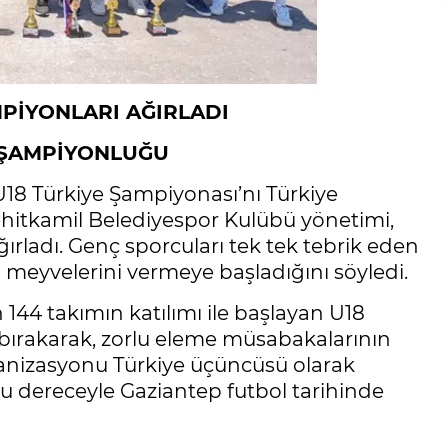
PİYONLARI AĞIRLADI
E ŞAMPİYONLUĞU
18 Türkiye Şampiyonası’nı Türkiye
itkamil Belediyespor Kulübü yönetimi,
ğırladı. Genç sporcuları tek tek tebrik eden
n meyvelerini vermeye başladığını söyledi.
 144 takımın katılımı ile başlayan U18
 bırakarak, zorlu eleme müsabakalarının
anizasyonu Türkiye üçüncüsü olarak
 bu dereceyle Gaziantep futbol tarihinde