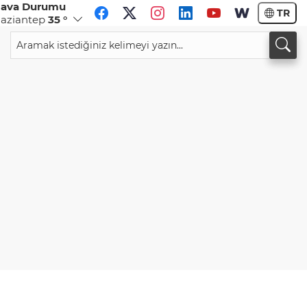
ava Durumu
TR
aziantep
35 °
CHF
CAD
59,0083
%0,82
34,1883
%0,73