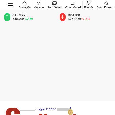
Anasayfa
Yazarlar
Foto Galeri
Video Galeri
Fikstür
Puan Durum
BIST 100
USD
13.779,39
%-0,14
47,6787
%0,18