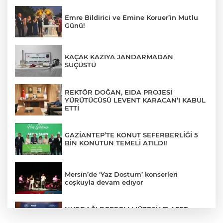
Emre Bildirici ve Emine Koruer’in Mutlu
Günü!
KAÇAK KAZIYA JANDARMADAN
SUÇÜSTÜ
REKTÖR DOĞAN, EIDA PROJESİ
YÜRÜTÜCÜSÜ LEVENT KARACAN’I KABUL
ETTİ
GAZİANTEP’TE KONUT SEFERBERLİĞİ 5
BİN KONUTUN TEMELİ ATILDI!
Mersin’de ‘Yaz Dostum’ konserleri
coşkuyla devam ediyor
NURDAĞI DEPREM MÜZESİ VE AFET
FARKINDALIK MERKEZİ İÇİN İŞ BİRLİĞİ