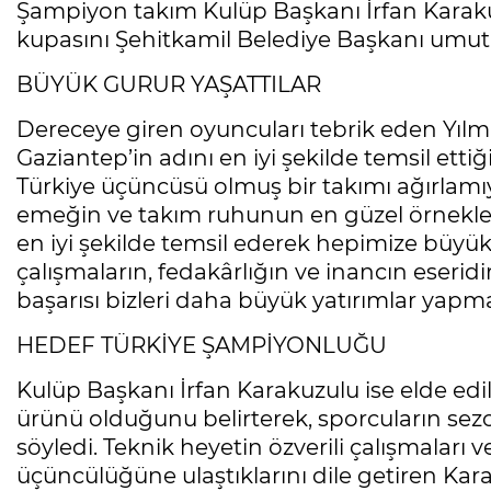
Şampiyon takım Kulüp Başkanı İrfan Karakuz
kupasını Şehitkamil Belediye Başkanı umut Y
BÜYÜK GURUR YAŞATTILAR
Dereceye giren oyuncuları tebrik eden Yılma
Gaziantep’in adını en iyi şekilde temsil ett
Türkiye üçüncüsü olmuş bir takımı ağırlamı
emeğin ve takım ruhunun en güzel örnekleri
en iyi şekilde temsil ederek hepimize büyük 
çalışmaların, fedakârlığın ve inancın eseridi
başarısı bizleri daha büyük yatırımlar yapma
HEDEF TÜRKİYE ŞAMPİYONLUĞU
Kulüp Başkanı İrfan Karakuzulu ise elde edi
ürünü olduğunu belirterek, sporcuların sez
söyledi. Teknik heyetin özverili çalışmaları
üçüncülüğüne ulaştıklarını dile getiren Ka