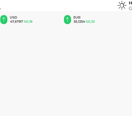
H
G
u
EUR
GBP
55,1254
%0,32
64,3468
%0,38