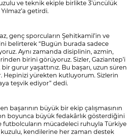
ulu ve teknik ekiple birlikte 3’üncülük
ılmaz’a getirdi.
z, genç sporcuların Şehitkamil’in ve
iğini belirterek “Bugün burada sadece
yoruz. Aynı zamanda disiplinin, azmin,
nden birini görüyoruz. Sizler, Gaziantep’i
bir gurur yaşattınız. Bu başarı, uzun süren
r. Hepinizi yürekten kutluyorum. Sizlerin
ya teşvik ediyor” dedi.
len başarının büyük bir ekip çalışmasının
on boyunca büyük fedakârlık gösterdiğini
 ve futbolcuların mücadeleci ruhuyla Türkiye
rakuzulu, kendilerine her zaman destek