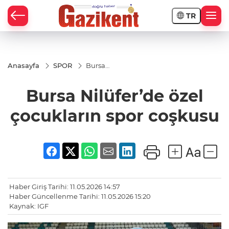
TR
Anasayfa
SPOR
Bursa
Nilüfer’de
özel
Bursa Nilüfer’de özel
çocukların
spor
coşkusu
çocukların spor coşkusu
Haber Giriş Tarihi: 11.05.2026 14:57
Haber Güncellenme Tarihi: 11.05.2026 15:20
Kaynak: IGF