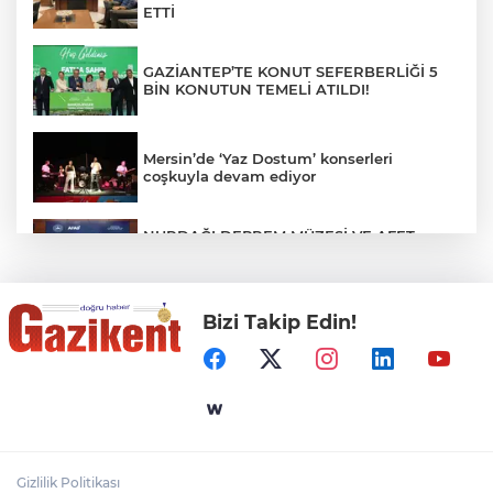
ETTİ
GAZİANTEP’TE KONUT SEFERBERLİĞİ 5
BİN KONUTUN TEMELİ ATILDI!
Mersin’de ‘Yaz Dostum’ konserleri
coşkuyla devam ediyor
NURDAĞI DEPREM MÜZESİ VE AFET
FARKINDALIK MERKEZİ İÇİN İŞ BİRLİĞİ
PROTOKOLÜ İMZALANDI
Bizi Takip Edin!
Türkiye'nin Kaderini Değiştiren Gün!
Halef Bilgiç'ten Lozan'ın Yıl Dönümünde
Anlamlı Mesaj!
HAMİLELER DENİZE VEYA HAVUZA
GİREBİLİR Mİ?
Gizlilik Politikası