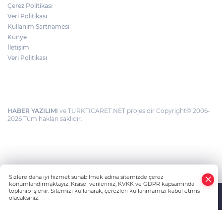
BAŞKAN YILMAZ: “ŞEHİTKAMİL’İN HER
Çerez Politikası
MAHALLESİNE DEĞER KATACAĞIZ”
Veri Politikası
Kullanım Şartnamesi
Künye
İletişim
Veri Politikası
HABER YAZILIMI
ve TURKTICARET.NET projesidir Copyright© 2006-
2026 Tüm hakları saklıdır.
Sizlere daha iyi hizmet sunabilmek adına sitemizde çerez
konumlandırmaktayız. Kişisel verileriniz, KVKK ve GDPR kapsamında
toplanıp işlenir. Sitemizi kullanarak, çerezleri kullanmamızı kabul etmiş
olacaksınız.
Anasayfa
Haber Ara
Yazarlar