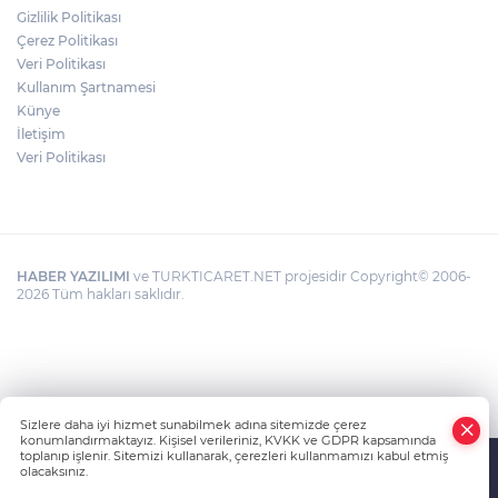
Gizlilik Politikası
Rüzgar sert esecek, sıcaklık
Çerez Politikası
değişmeyecek
Veri Politikası
Kullanım Şartnamesi
Künye
İletişim
Veri Politikası
HABER YAZILIMI
ve TURKTICARET.NET projesidir Copyright© 2006-
2026 Tüm hakları saklıdır.
Sizlere daha iyi hizmet sunabilmek adına sitemizde çerez
konumlandırmaktayız. Kişisel verileriniz, KVKK ve GDPR kapsamında
toplanıp işlenir. Sitemizi kullanarak, çerezleri kullanmamızı kabul etmiş
olacaksınız.
Anasayfa
Haber Ara
Yazarlar