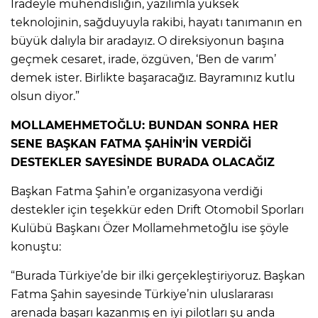
İradeyle mühendisliğin, yazılımla yüksek
teknolojinin, sağduyuyla rakibi, hayatı tanımanın en
büyük dalıyla bir aradayız. O direksiyonun başına
geçmek cesaret, irade, özgüven, ‘Ben de varım’
demek ister. Birlikte başaracağız. Bayramınız kutlu
olsun diyor.”
MOLLAMEHMETOĞLU: BUNDAN SONRA HER
SENE BAŞKAN FATMA ŞAHİN’İN VERDİĞİ
DESTEKLER SAYESİNDE BURADA OLACAĞIZ
Başkan Fatma Şahin’e organizasyona verdiği
destekler için teşekkür eden Drift Otomobil Sporları
Kulübü Başkanı Özer Mollamehmetoğlu ise şöyle
konuştu:
“Burada Türkiye’de bir ilki gerçekleştiriyoruz. Başkan
Fatma Şahin sayesinde Türkiye’nin uluslararası
arenada başarı kazanmış en iyi pilotları şu anda