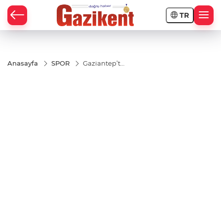
TR
Anasayfa
SPOR
Gaziantep’te
Türkiye Drift
Şampiyonası
heyecanı