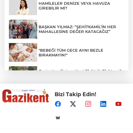
HAMİLELER DENİZE VEYA HAVUZA
GİREBİLİR Mİ?
BAŞKAN YILMAZ: “ŞEHİTKAMİL’İN HER
MAHALLESİNE DEĞER KATACAĞIZ”
"BEBEĞİ TÜM GECE AYNI BEZLE
BIRAKMAYIN!"
Gaziantep Üniversitesi Elektrik-Elektronik
Mühendisliği: Teknolojinin ve Enerjinin
Geleceğine Yön Veren Eğitim
Bizi Takip Edin!
DERİ KANSERLERİ ERKEN TEŞHİSLE
TEDAVİ EDİLEBİLİR
Gaziantep Şehir Hastanesi'nde Uyku
Bozuklukları Laboratuvarı Hizmete Açıldı