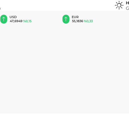
H
G
u
EUR
GBP
55,1836
%0,33
64,4091
%0,40