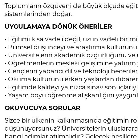
Toplumların özgüveni de büyük ölçüde eğitim
sistemlerinden doğar.
UYGULAMAYA DÖNÜK ÖNERİLER
• Eğitimi kısa vadeli değil, uzun vadeli bir m
• Bilimsel düşünceyi ve araştırma kültürünü 
• Üniversitelerin akademik özgürlüğünü ve ü
• Öğretmenlerin mesleki gelişimine yatırım 
• Gençlerin yabancı dil ve teknoloji becerileri
• Okuma kültürünü erken yaşlardan itibaren
• Eğitimde kaliteyi yalnızca sınav sonuçlarıy
• Yaşam boyu öğrenme alışkanlığını yaygınla
OKUYUCUYA SORULAR
Sizce bir ülkenin kalkınmasında eğitimin rol
düşünüyorsunuz? Üniversitelerin uluslarara
hangi adımlar atılmalıdır? Gelecek nesillere