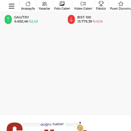
Anasayfa
Yazarlar
Foto Galeri
Video Galeri
Fikstür
Puan Durum
BIST 100
USD
13.779,39
%-0,14
47,6949
%0,15