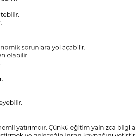
ebilir.
.
nomik sorunlara yol açabilir.
 olabilir.
.
r.
yebilir.
nemli yatırımdır. Çünkü eğitim yalnızca bilgi
tirmek ve geleceğin insan kaynağını yetiştir