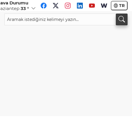
ava Durumu
TR
aziantep
33 °
CHF
CAD
59,0430
%0,81
34,2216
%0,78