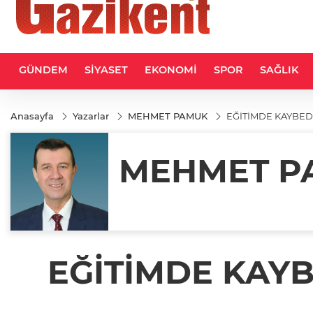
GÜNDEM
SİYASET
EKONOMİ
SPOR
SAĞLIK
Anasayfa
Yazarlar
MEHMET PAMUK
EĞİTİMDE KAYBED
MEHMET P
EĞİTİMDE KAYB