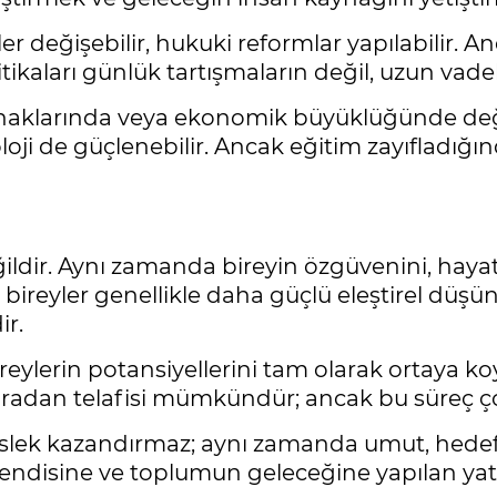
er değişebilir, hukuki reformlar yapılabilir. A
itikaları günlük tartışmaların değil, uzun vadel
aklarında veya ekonomik büyüklüğünde değil, y
ji de güçlenebilir. Ancak eğitim zayıfladığın
eğildir. Aynı zamanda bireyin özgüvenini, haya
alan bireyler genellikle daha güçlü eleştirel d
ir.
ylerin potansiyellerini tam olarak ortaya koym
onradan telafisi mümkündür; ancak bu süreç ç
meslek kazandırmaz; aynı zamanda umut, hedef 
kendisine ve toplumun geleceğine yapılan yatı