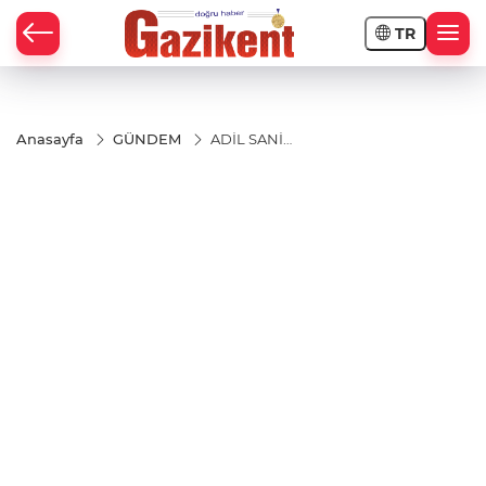
TR
Anasayfa
GÜNDEM
ADİL SANİ
KONUKOĞLU
TOBB
BAŞKANLIĞINA
SEÇİLDİ!