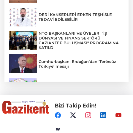
DERİ KANSERLERİ ERKEN TEŞHİSLE
TEDAVİ EDİLEBİLİR
NTO BAŞKANLARI VE ÜYELERİ "İŞ
DÜNYASI VE FİNANS SEKTÖRÜ
GAZİANTEP BULUŞMASI" PROGRAMINA
KATILDI
Cumhurbaşkanı Erdoğan’dan 'Terörsüz
Türkiye' mesajı
Rüzgar sert esecek, sıcaklık
değişmeyecek
Bizi Takip Edin!
Gaziantep Üniversitesi Elektrik-Elektronik
Mühendisliği: Teknolojinin ve Enerjinin
Geleceğine Yön Veren Eğitim
"BEBEĞİ TÜM GECE AYNI BEZLE